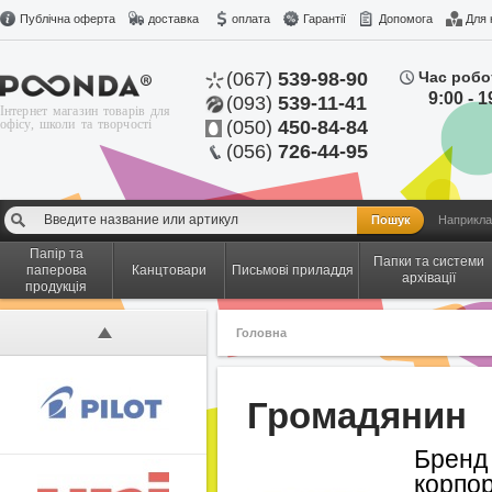
Публічна оферта
доставка
оплата
Гарантії
Допомога
Для 
(067)
539-98-90
Час робо
9:00 - 1
(093)
539-11-41
Інтернет магазин товарів для
офісу, школи та творчості
(050)
450-84-84
(056)
726-44-95
Наприкла
Папір та
Папки та системи
паперова
Канцтовари
Письмові приладдя
архівації
продукція
Головна
Громадянин
Брен
корпор