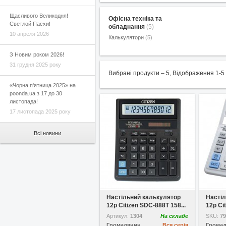
Щасливого Великодня!
Офісна техніка та
Светлой Пасхи!
обладнання
(5)
10 апреля 2026
Калькулятори
(5)
З Новим роком 2026!
31 грудня 2025 року
Вибрані продукти –
5
,
Відображення 1-5
«Чорна п'ятница 2025» на
poonda.ua з 17 до 30
листопада!
17 листопада 2025 року
Всі новини
У обране
Настільний калькулятор
Насті
12p Citizen SDC-888T 158...
12p Ci
Артикул:
1304
На складе
SKU:
79
Громадянин
Вся серія
Грома