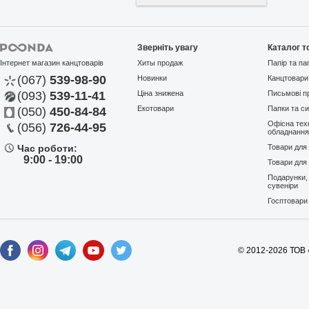
Зверніть увагу
Каталог т
Інтернет магазин канцтоварів
Хиты продаж
Папір та па
(067)
539-98-90
Новинки
Канцтовари
(093)
539-11-41
Ціна знижена
Письмові п
Екотовари
Папки та си
(050)
450-84-84
Офісна техн
(056)
726-44-95
обладнанн
Час роботи:
Товари для
9:00 - 19:00
Товари для 
Подарунки,
сувеніри
Госптовари
© 2012-2026 ТОВ 