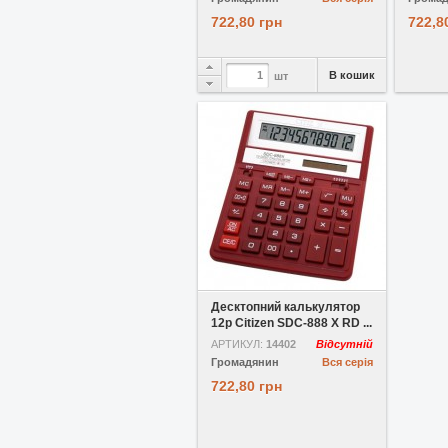
722,80 грн
722,8
В кошик
шт
У обране
Десктопний калькулятор
12p Citizen SDC-888 X RD ...
АРТИКУЛ:
14402
Відсутній
Громадянин
Вся серія
722,80 грн