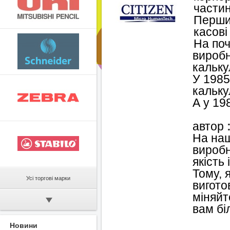
частин
Першим
касові
На поч
виробн
кальку
У 1985
кальку
А у 19
автор
На наш
виробн
якість
Тому, 
Усі торгові марки
вигото
міняйт
вам бі
Новини