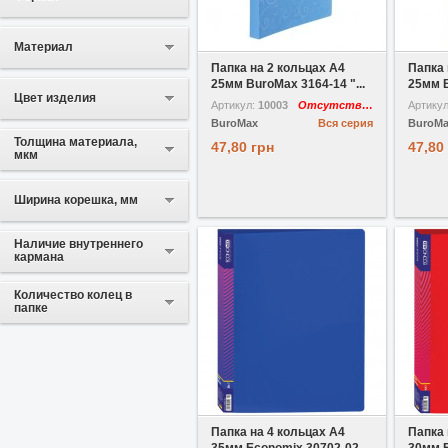
В избранное
Сравнить
В избр
Материал
Папка на 2 кольцах A4
Папка 
25мм BuroMax 3164-14 "...
25мм B
Цвет изделия
Артикул:
10003
Отсутствует
Артику
BuroMax
Вся серия
BuroM
Толщина материала,
47,80 грн
47,80
мкм
Ширина корешка, мм
Наличие внутреннего
кармана
Количество колец в
папке
В избранное
Сравнить
В избр
Папка на 4 кольцах A4
Папка 