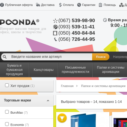
Публичная оферта
Доставка
Оплата
Гарантии
Помощь
Д
(067)
539-98-90
Время ра
9:00 - 1
(093)
539-11-41
Интернет магазин товаров для
офиса, школы и творчества
(050)
450-84-84
(056)
726-44-95
Наприме
Бумага и
Письменные
Папки и системы
бумажная
Канцтовары
принадлежности
архивации
продукция
Хит продаж
(1)
Главная
Папки и системы архивации
Торговые марки
Выбрано товаров –
14
, показано
1
-
14
BuroMax
(7)
Economix
(7)