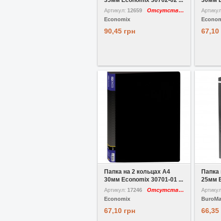
35мм Economix 30702-02 ...
30мм E
Артикул:
12659
Отсутствует
Артику
Economix
Econom
90,45 грн
67,10
В избранное
Сравнить
В избр
Папка на 2 кольцах A4
Папка 
30мм Economix 30701-01 ...
25мм B
Артикул:
17246
Отсутствует
Артику
Economix
BuroM
67,10 грн
66,35