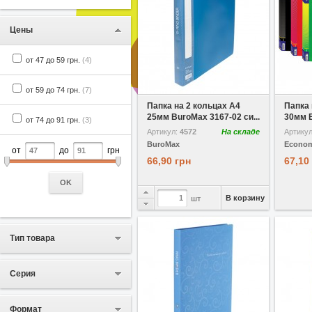
Цены
от 47 до 59 грн.
(4)
В избранное
Сравнить
В избр
от 59 до 74 грн.
(7)
Папка на 2 кольцах A4
Папка 
25мм BuroMax 3167-02 си...
30мм E
от 74 до 91 грн.
(3)
Артикул:
4572
На складе
Артику
BuroMax
Econom
от
до
грн
66,90 грн
67,10
OK
В корзину
шт
Тип товара
Серия
Формат