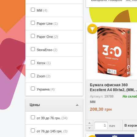
MM
(4)
Paper Line
(1)
Paper One
(2)
StoraEnso
(2)
Xerox
(1)
В избранное
Сравнить
Zoom
(2)
Бумага офисная 360
Украина
(4)
Excellent A4 80г/м2, (MM, ..
Артикул:
19788
На скла
MM
Цены
208,30 грн
от 39 до 76 грн.
(34)
В корз
пач
от 76 до 145 грн.
(3)