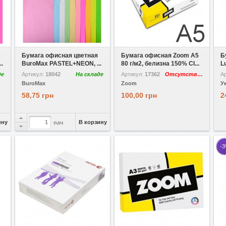
В избранное
Сравнить
В избранное
Сравнить
В
Бумага офисная цветная
Бумага офисная Zoom A5
Б
.
BuroMax PASTEL+NEON, ...
80 г/м2, белизна 150% CI...
L
де
Артикул:
18042
На складе
Артикул:
17362
Отсутствует
А
BuroMax
Zoom
У
58,75 грн
100,00 грн
2
ину
В корзину
пач
-
В избранное
Сравнить
В избранное
Сравнить
В