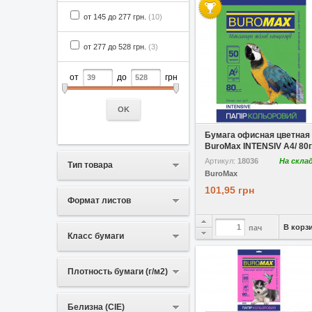
от 145 до 277 грн.
(10)
от 277 до 528 грн.
(3)
от
до
грн
OK
В избранное
Сравнить
Бумага офисная цветная
BuroMax INTENSIV A4/ 80г.
Артикул:
18036
На скла
Тип товара
BuroMax
101,95 грн
Формат листов
В корз
пач
Класс бумаги
Плотность бумаги (г/м2)
Белизна (CIE)