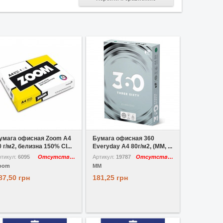
 избранное
Сравнить
В избранное
Сравнить
умага офисная Zoom A4
Бумага офисная 360
0 г/м2, белизна 150% CI...
Everyday A4 80г/м2, (MM, ...
ртикул:
6095
Отсутствует
Артикул:
19787
Отсутствует
oom
MM
87,50 грн
181,25 грн