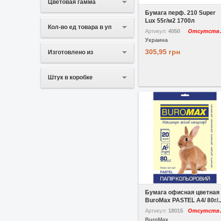
Цветовая гамма
Бумага перф. 210 Super
Lux 55г/м2 1700л
Кол-во ед товара в уп
Артикул:
4050
Отс
Украина
305,95 грн
Изготовлено из
Штук в коробке
В избранное
Сравнить
Бумага офисная цветная
BuroMax PASTEL A4/ 80г/..
Артикул:
18015
Отс
BuroMax