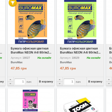
В избранное
Сравнить
В избранное
Сравнить
В
Бумага офисная цветная
Бумага офисная цветная
Б
..
BuroMax NEON A4/ 80г/м2...
BuroMax NEON A4/ 80г/м2...
B
де
Артикул:
18027
На складе
Артикул:
18029
На складе
А
BuroMax
BuroMax
B
47,85 грн
47,85 грн
4
ину
В корзину
В корзину
пач
пач