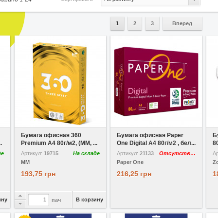
1
2
3
Вперед
В избранное
Сравнить
В избранное
Сравнить
В
Бумага офисная 360
Бумага офисная Paper
Б
.
Premium A4 80г/м2, (MM, ...
One Digital A4 80г/м2 , бел...
8
де
Артикул:
19715
На складе
Артикул:
21133
Отсутствует
А
MM
Paper One
Z
193,75 грн
216,25 грн
1
ину
В корзину
пач