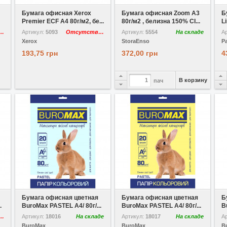
Бумага офисная Xerox
Бумага офисная Zoom A3
Б
Premier ECF A4 80г/м2, бе...
80г/м2 , белизна 150% CI...
Li
утствует
Артикул:
5093
Отсутствует
Артикул:
5554
На складе
А
Xerox
StoraEnso
P
193,75 грн
372,00 грн
4
В корзину
пач
В избранное
Сравнить
В избранное
Сравнить
В
Бумага офисная цветная
Бумага офисная цветная
Б
.
BuroMax PASTEL A4/ 80г/...
BuroMax PASTEL A4/ 80г/...
B
утствует
Артикул:
18016
На складе
Артикул:
18017
На складе
А
BuroMax
BuroMax
B