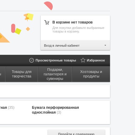
В корзине нет товаров
Для покупки добавьте выбранные
товары в корзину.
Вход в личный кабинет
Просмотренные товары
Избранное
Подарки,
Товары для
Хозтовары и
ы
галантерея и
творчества
продукты
сувениры
тная
(35)
Бумага перфорированная
однослойная
(3)
Перейти к сравнению