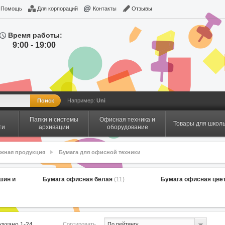
Помощь
Для корпораций
Контакты
Отзывы
Время работы:
9:00 - 19:00
Например:
Uni
Папки и системы
Офисная техника и
Товары для школ
ти
архивации
оборудование
ажная продукция
Бумага для офисной техники
шин и
Бумага офисная белая
(11)
Бумага офисная цве
Сортировать
оказано
1
-
24
По рейтингу