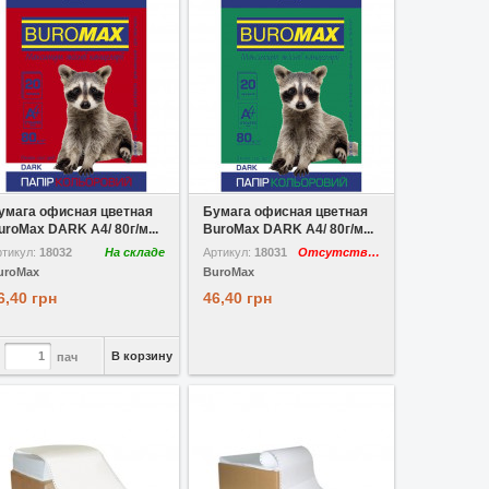
 избранное
Сравнить
В избранное
Сравнить
умага офисная цветная
Бумага офисная цветная
uroMax DARK A4/ 80г/м...
BuroMax DARK A4/ 80г/м...
ртикул:
18032
На складе
Артикул:
18031
Отсутствует
uroMax
BuroMax
6,40 грн
46,40 грн
В корзину
пач