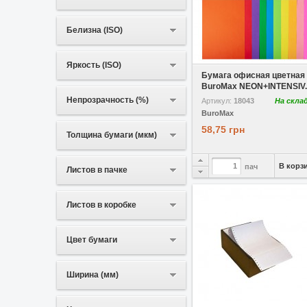
Белизна (ISO)
В избранное
Сравнить
Яркость (ISO)
Бумага офисная цветная
BuroMax NEON+INTENSIV..
Непрозрачность (%)
Артикул:
18043
На скла
BuroMax
58,75 грн
Толщина бумаги (мкм)
В корз
пач
Листов в пачке
Листов в коробке
Цвет бумаги
Ширина (мм)
В избранное
Сравнить