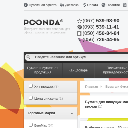
Публичная оферта
Доставка
Оплата
Гарантии
(067)
539-98-90
(093)
539-11-41
Интернет магазин товаров для
офиса, школы и творчества
(050)
450-84-84
(056)
726-44-95
Бумага и бумажная
Письменные
Канцтовары
продукция
принадлежнос
Хит продаж
(3)
Главная
Бумага и бум
Цена снижена
(1)
Бумага для пишущих ма
писчая
(1)
Торговые марки
BuroMax
(34)
Выбрано товаров –
50
, п