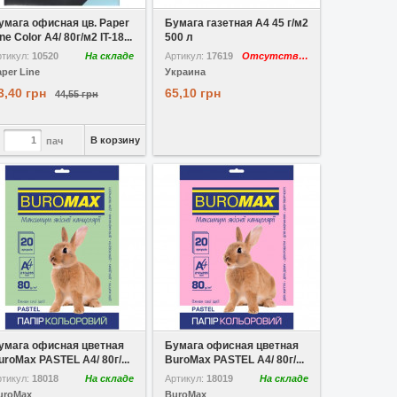
умага офисная цв. Paper
Бумага газетная А4 45 г/м2
ne Color A4/ 80г/м2 IT-18...
500 л
ртикул:
10520
На складе
Артикул:
17619
Отсутствует
aper Line
Украина
3,40 грн
65,10 грн
44,55 грн
В корзину
пач
 избранное
Сравнить
В избранное
Сравнить
умага офисная цветная
Бумага офисная цветная
uroMax PASTEL A4/ 80г/...
BuroMax PASTEL A4/ 80г/...
ртикул:
18018
На складе
Артикул:
18019
На складе
uroMax
BuroMax