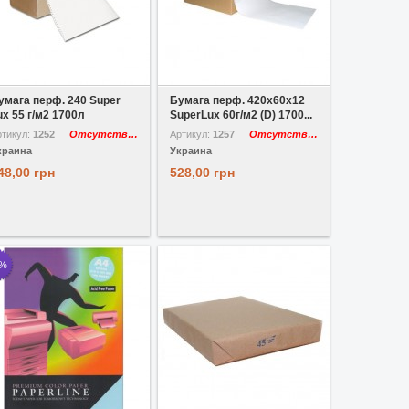
 избранное
Сравнить
В избранное
Сравнить
умага перф. 240 Super
Бумага перф. 420x60х12
ux 55 г/м2 1700л
SuperLux 60г/м2 (D) 1700...
ртикул:
1252
Отсутствует
Артикул:
1257
Отсутствует
краина
Украина
48,00 грн
528,00 грн
3%
 избранное
Сравнить
В избранное
Сравнить