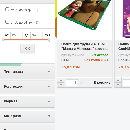
от 25 до 30 грн.
(2)
от 30 до 34 грн.
(1)
от
до
грн
В избранное
Сравнить
В избр
Папка для труда A4 iTEM
Папка 
OK
"Маша и Медведь" кореш...
Cool4S
Артикул:
12270
На складе
Артику
iTEM
Вся коллекция
Cool4S
25,85 грн
28,75
Тип товара
В корзину
шт
Коллекция
Формат
Материал