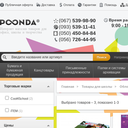
Публичная оферта
Доставка
Оплата
Гарантии
Помощь
Д
(067)
539-98-90
Время ра
9:00 - 1
(093)
539-11-41
Интернет магазин товаров для
офиса, школы и творчества
(050)
450-84-84
(056)
726-44-95
Наприме
Бумага и
Письменные
Папки и системы
бумажная
Канцтовары
принадлежности
архивации
продукция
Торговые марки
Главная
Товары для школы
Обло
Cool4School
(2)
Выбрано товаров –
3
, показано
1
-
3
iTEM
(1)
Цены