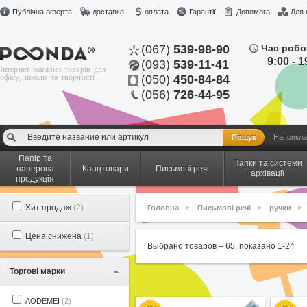
Публічна оферта
доставка
оплата
Гарантії
Допомога
Для 
(067)
539-98-90
Час робо
9:00 - 1
(093)
539-11-41
Інтернет магазин товарів для
офісу, школи та творчості
(050)
450-84-84
(056)
726-44-95
Наприкла
Папір та
Папки та системи
паперова
Канцтовари
Письмові речі
архівації
продукція
Хит продаж
(2)
Головна
Письмові речі
ручки
Цена снижена
(1)
Выбрано товаров –
65
, показано
1
-
24
Торгові марки
AODEMEI
(2)