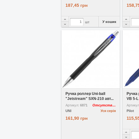
187,45 грн
158,7
У кошик
шт
У вибране
Порівняти
У виб
Ручка роллер Uni-ball
Ручка 
"Jetstream" SXN-210 авт...
VB 5-L 
Артикул:
6871
Отсутствует
Артику
UNI
Уся серія
Pilot
161,90 грн
115,5