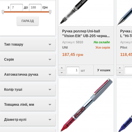
з
до
грн
ГАРАЗД
У вибране
Порівняти
У виб
Ручка роллер Uni-ball
Ручка 
"Vision Elit" UB-205 черна...
L "Hi-T
Артикул:
5910
На складе
Артику
Тип товару
UNI
Уся серія
Pilot
187,45 грн
118,4
Серія
У кошик
шт
Автоматична ручка
Колір туші
Товщина лінії, мм
Діаметр кулі
У вибране
Порівняти
У виб