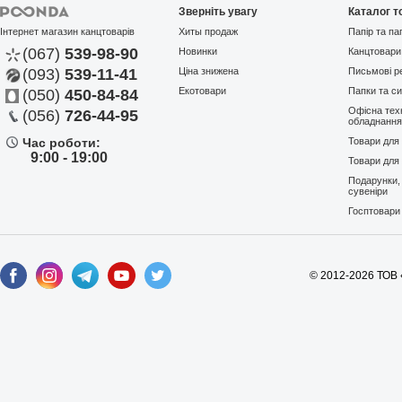
Зверніть увагу
Каталог т
Інтернет магазин канцтоварів
Хиты продаж
Папір та па
(067)
539-98-90
Новинки
Канцтовари
(093)
539-11-41
Ціна знижена
Письмові р
Екотовари
Папки та си
(050)
450-84-84
У вибране
Порівняти
Офісна техн
(056)
726-44-95
Ручка роллер Pilot BLN-
обладнанн
VBG5-L "V-ball Grip" синя...
Час роботи:
Товари для
АРТИКУЛ:
14383
Зниклий
9:00 - 19:00
Товари для 
Pilot
Уся серія
Подарунки,
104,40 грн
сувеніри
Госптовари
© 2012-2026 ТОВ 