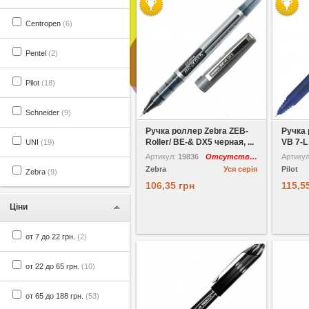
Centropen
(6)
Pentel
(2)
Pilot
(18)
У вибране
Порівняти
У виб
Schneider
(9)
Ручка роллер Zebra ZEB-
Ручка 
Roller/ BE-& DX5 черная, ...
VB 7-L 
UNI
(19)
Артикул:
19836
Отсутствует
Артику
Zebra
Уся серія
Pilot
Zebra
(9)
106,35 грн
115,5
Ціни
от 7 до 22 грн.
(2)
от 22 до 65 грн.
(10)
от 65 до 188 грн.
(53)