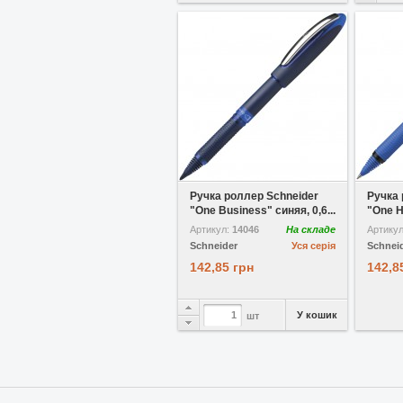
У вибране
Порівняти
У виб
Ручка роллер Schneider
Ручка 
"One Business" синяя, 0,6...
"One H
Артикул:
14046
На складе
Артику
Schneider
Уся серія
Schnei
142,85 грн
142,8
У кошик
шт