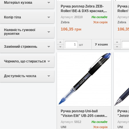
Матеріал кузова
Ручка роллер Zebra ZEB-
Ручка 
Roller/ BE-& DX5 красная,...
Roller/
Колір тіла
Артикул:
20110
На складе
Артику
Zebra
Уся серія
Zebra
106,35 грн
106,3
Наявність гумової
рукоятки
У кошик
шт
Замінний стрижень
Чорнило, що стирається
Доступність чохла
У вибране
Порівняти
У виб
Ручка роллер Uni-ball
Ручка 
"Vision Elit" UB-205 синяя...
"Jetst
Артикул:
5912
На складе
Артику
UNI
Уся серія
UNI