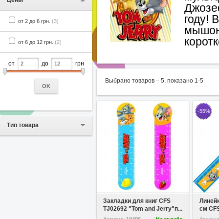
Цены
Джозе
году! 
от 2 до 6 грн.
(3)
мышон
корот
от 6 до 12 грн.
(2)
от
до
грн
Выбрано товаров –
5
, показано
1
-
5
OK
-55%
Тип товара
В избранное
Закладки для книг CFS
Линейк
TJ02692 "Tom and Jerry"п...
см CFS