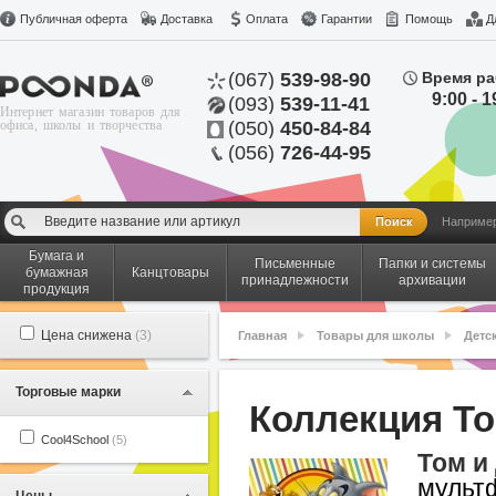
Публичная оферта
Доставка
Оплата
Гарантии
Помощь
Д
(067)
539-98-90
Время ра
9:00 - 1
(093)
539-11-41
Интернет магазин товаров для
офиса, школы и творчества
(050)
450-84-84
(056)
726-44-95
Наприме
Бумага и
Письменные
Папки и системы
бумажная
Канцтовары
принадлежности
архивации
продукция
Цена снижена
(3)
Главная
Товары для школы
Детс
Торговые марки
Коллекция To
Cool4School
(5)
Том и
мульт