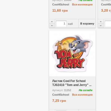
Артикул:
10496
На складе
Артику
Cool4School
Вся коллекция
Cool4S
11,60 грн
3,20 
В корзину
наб
В избранное
Ластик Cool For School
TJ02410 "Tom and Jerry" ...
Артикул:
11252
На складе
Cool4School
Вся коллекция
7,25 грн