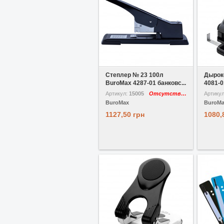
В избранное
Степлер № 23 100л
Дырок
BuroMax 4287-01 банковс...
4081-0
Артикул:
15005
Отсутствует
Артику
BuroMax
BuroM
1127,50 грн
1080,