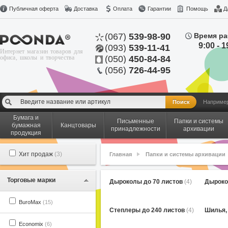
Публичная оферта
Доставка
Оплата
Гарантии
Помощь
Д
(067)
539-98-90
Время ра
9:00 - 1
(093)
539-11-41
Интернет магазин товаров для
офиса, школы и творчества
(050)
450-84-84
(056)
726-44-95
Наприме
Бумага и
Письменные
Папки и системы
бумажная
Канцтовары
принадлежности
архивации
продукция
Хит продаж
(3)
Главная
Папки и системы архивации
Торговые марки
Дыроколы до 70 листов
(4)
Дыроко
BuroMax
(15)
Степлеры до 240 листов
(4)
Шилья,
Economix
(6)