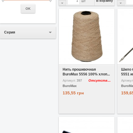
В корзину
шт
OK
Серия
В избранное
Нить прошивочная
Шило 
BuroMax 5556 100% хлоп...
5551 и
Артикул:
397
Отсутствует
Артику
BuroMax
BuroM
135,55 грн
159,6