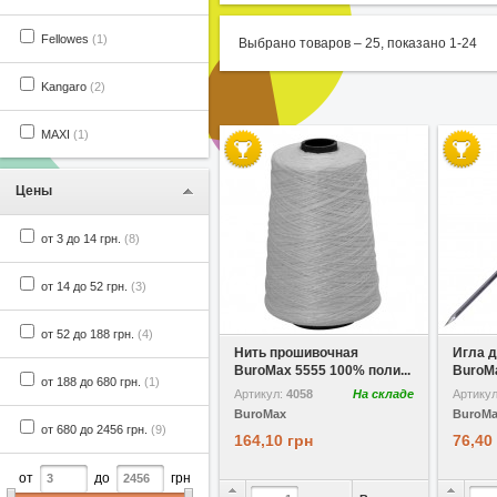
Fellowes
(1)
Выбрано товаров –
25
, показано
1
-
24
Kangaro
(2)
MAXI
(1)
Цены
от 3 до 14 грн.
(8)
от 14 до 52 грн.
(3)
В избранное
от 52 до 188 грн.
(4)
Нить прошивочная
Игла д
BuroMax 5555 100% поли...
BuroM
от 188 до 680 грн.
(1)
Артикул:
4058
На складе
Артику
BuroMax
BuroM
от 680 до 2456 грн.
(9)
164,10 грн
76,40
от
до
грн