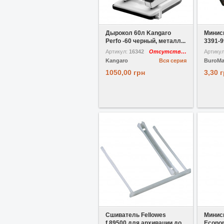
В избранное
Дырокол 60л Kangaro
Минис
Perfo -60 черный, металл...
3391-9
Артикул:
16342
Отсутствует
Артику
Kangaro
Вся серия
BuroM
1050,00 грн
3,30 
В избранное
Сшиватель Fellowes
Минис
f.89500 для архивации до...
Econom