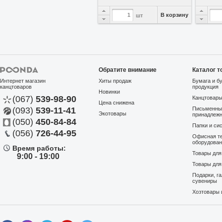
В корзину
шт
Обратите внимание
Каталог т
Интернет магазин
Хиты продаж
Бумага и б
канцтоваров
продукция
Новинки
(067)
539-98-90
Канцтовар
Цена снижена
(093)
539-11-41
Письменны
Экотовары
В избранное
принадлеж
(050)
450-84-84
Папки и си
Степлер № 23 100л
(056)
726-44-95
Офисная те
BuroMax 4286-01 банковс...
оборудова
Время работы:
Артикул:
20970
На складе
Товары дл
9:00 - 19:00
BuroMax
Товары для
1138,50 грн
Подарки, г
сувениры
Хозтовары 
В корзину
шт