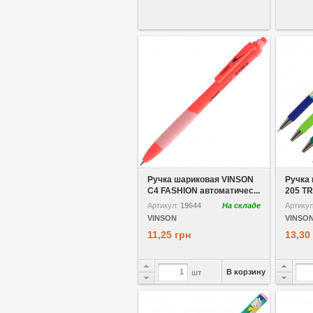
В избранное
Ручка шариковая VINSON
Ручка
C4 FASHION автоматичес...
205 TR
Артикул:
19644
На складе
Артику
VINSON
VINSO
11,25 грн
13,30
В корзину
шт