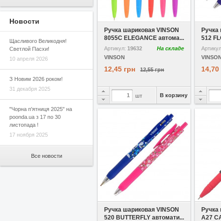
В избранное
Новости
Ручка шариковая VINSON
Ручка
8055С ELEGANCE автома...
512 FL
Щасливого Великодня!
Артикул:
19632
На складе
Артику
Светлой Пасхи!
VINSON
VINSO
10 апреля 2026
12,45 грн
14,70
12,55 грн
З Новим 2026 роком!
31 декабря 2025
В корзину
шт
"Чорна п'ятниця 2025" на
poonda.ua з 17 по 30
листопада !
17 ноября 2025
Все новости
В избранное
Ручка шариковая VINSON
Ручка
520 BUTTERFLY автомати...
А27 CA