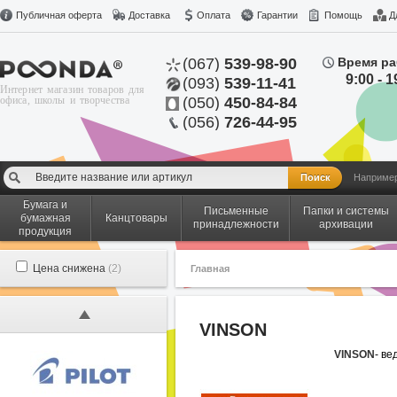
Публичная оферта
Доставка
Оплата
Гарантии
Помощь
Д
(067)
539-98-90
Время ра
9:00 - 1
(093)
539-11-41
Интернет магазин товаров для
офиса, школы и творчества
(050)
450-84-84
(056)
726-44-95
Наприме
Бумага и
Письменные
Папки и системы
бумажная
Канцтовары
принадлежности
архивации
продукция
Цена снижена
(2)
Главная
VINSON
VINSON
- в