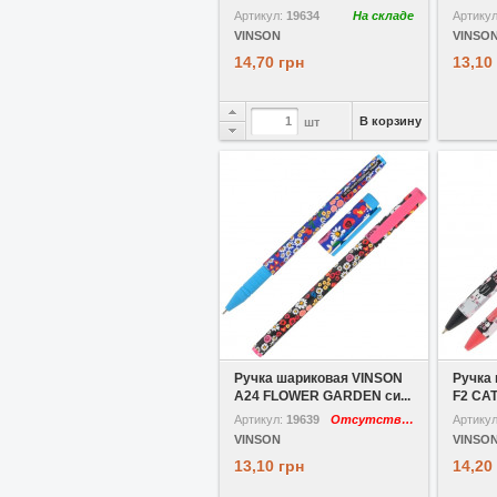
Артикул:
19634
На складе
Артику
VINSON
VINSO
14,70 грн
13,10
В корзину
шт
В избранное
Ручка шариковая VINSON
Ручка
А24 FLOWER GARDEN си...
F2 CAT
Артикул:
19639
Отсутствует
Артику
VINSON
VINSO
13,10 грн
14,20