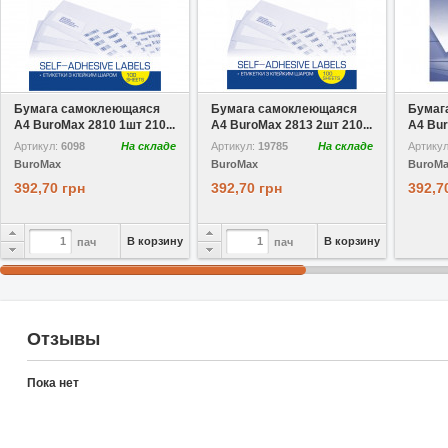
В избранное
В избранное
Бумага самоклеющаяся
Бумага самоклеющаяся
Бумаг
A4 BuroMax 2810 1шт 210...
A4 BuroMax 2813 2шт 210...
A4 Bur
Артикул:
6098
На складе
Артикул:
19785
На складе
Артику
BuroMax
BuroMax
BuroM
392,70 грн
392,70 грн
392,7
В корзину
В корзину
пач
пач
Отзывы
Пока нет