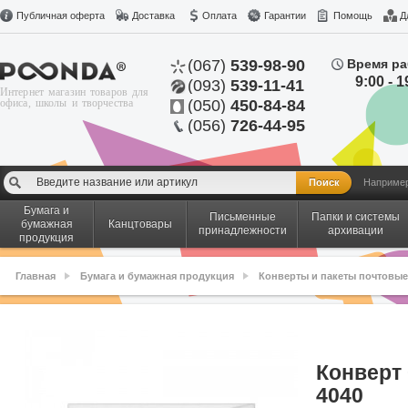
Публичная оферта
Доставка
Оплата
Гарантии
Помощь
Д
(067)
539-98-90
Время ра
9:00 - 1
(093)
539-11-41
Интернет магазин товаров для
офиса, школы и творчества
(050)
450-84-84
(056)
726-44-95
Наприме
Бумага и
Письменные
Папки и системы
бумажная
Канцтовары
принадлежности
архивации
продукция
Главная
Бумага и бумажная продукция
Конверты и пакеты почтовые
Конверт 
4040