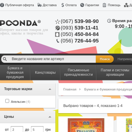
Публичная оферта
Доставка
Оплата
Гарантии
Помощь
Д
(067)
539-98-90
Время ра
9:00 - 1
(093)
539-11-41
Интернет магазин товаров для
офиса, школы и творчества
(050)
450-84-84
(056)
726-44-95
Наприме
Бумага и
Письменные
Папки и системы
бумажная
Канцтовары
принадлежности
архивации
продукция
Торговые марки
Главная
Бумага и бумажная продукц
Апельсин
(4)
Выбрано товаров –
4
, показано
1
-
4
Цены
от
до
грн