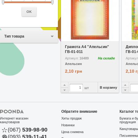
OK
Тип товара
В избранное
Сравнить
В избр
Грамота A4 "Апельсин"
Дипло
ГВ-01-011
ГВ-01-
Артикул:
16489
На складе
Артику
Апельсин
Апель
2,10 грн
2,10 
В корзину
шт
Обратите внимание
Каталог т
Интернет магазин
Хиты продаж
Бумага и б
канцтоваров
продукция
Новинки
(067)
539-98-90
Канцтовар
Цена снижена
(093)
539-11-41
Письменны