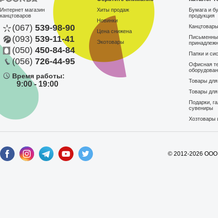
Интернет магазин
Хиты продаж
Бумага и б
канцтоваров
продукция
Новинки
(067)
539-98-90
Канцтовар
Цена снижена
(093)
539-11-41
Письменны
Экотовары
принадлеж
(050)
450-84-84
Папки и си
(056)
726-44-95
Офисная те
оборудова
Время работы:
Товары дл
9:00 - 19:00
Товары для
Подарки, г
сувениры
Хозтовары 
© 2012-2026 ООО