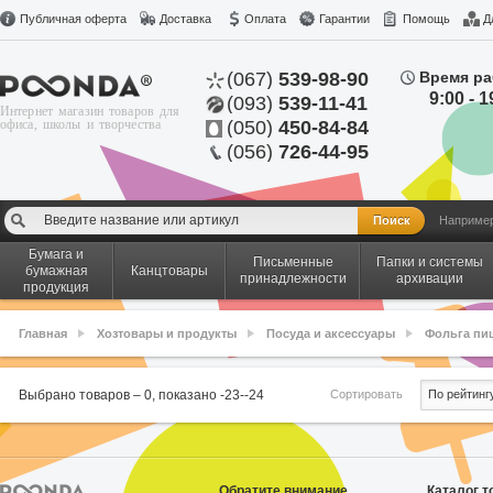
Публичная оферта
Доставка
Оплата
Гарантии
Помощь
Д
(067)
539-98-90
Время ра
9:00 - 1
(093)
539-11-41
Интернет магазин товаров для
офиса, школы и творчества
(050)
450-84-84
(056)
726-44-95
Наприме
Бумага и
Письменные
Папки и системы
бумажная
Канцтовары
принадлежности
архивации
продукция
Главная
Хозтовары и продукты
Посуда и аксессуары
Фольга пи
Сортировать
Выбрано товаров –
0
, показано
-23
-
-24
По рейтинг
Обратите внимание
Каталог т