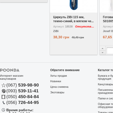
В избранное
Сравнить
В избр
Циркуль ZiBi 115 мм,
Готова
темно-синий, в мягком че...
S01005
Артикул:
18538
Отсутствует
Артику
ZiBi
Josef O
38,30 грн
67,65
40,40 грн
Обратите внимание
Каталог т
Интернет магазин
Хиты продаж
Бумага и б
канцтоваров
продукция
Новинки
(067)
539-98-90
Канцтовар
Цена снижена
(093)
539-11-41
Письменны
Экотовары
принадлеж
(050)
450-84-84
Папки и си
(056)
726-44-95
Офисная те
оборудова
Время работы:
Товары дл