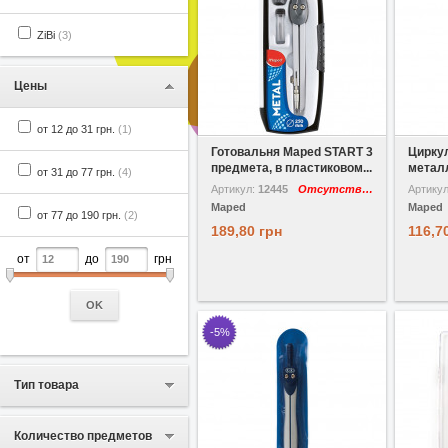
ZiBi
(3)
Цены
В избранное
Сравнить
В избр
от 12 до 31 грн.
(1)
Готовальня Maped START 3
Цирку
предмета, в пластиковом...
металл
от 31 до 77 грн.
(4)
Артикул:
12445
Отсутствует
Артику
Maped
Maped
от 77 до 190 грн.
(2)
189,80 грн
116,7
от
до
грн
OK
-5%
Тип товара
Количество предметов