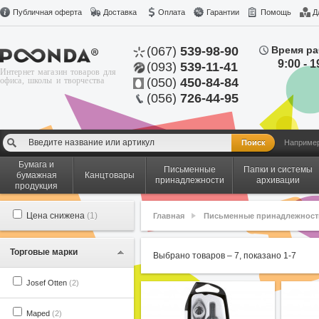
Публичная оферта
Доставка
Оплата
Гарантии
Помощь
Д
(067)
539-98-90
Время ра
9:00 - 1
(093)
539-11-41
Интернет магазин товаров для
офиса, школы и творчества
(050)
450-84-84
(056)
726-44-95
Наприме
Бумага и
Письменные
Папки и системы
бумажная
Канцтовары
принадлежности
архивации
продукция
Цена снижена
(1)
Главная
Письменные принадлежност
Торговые марки
Выбрано товаров –
7
, показано
1
-
7
Josef Otten
(2)
Maped
(2)