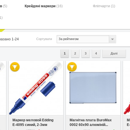
ов
(5)
Крейдяні маркери
(16)
Фліпчарти (1)
1)
Сортувати
оказано
1
-
24
За рейтингом
1
2
3
4
Далі
У вибране
У вибране
Маркер меловой Edding
Магнітна плата BuroMax
М
Е-4095 синий, 2-3мм
0002 60x90 алюміній...
Е