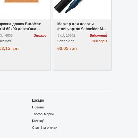
У вибране
У вибране
оркова дошка BuroMax
Маркер для досок и
014 60x90 дерев'яна ...
флипчартов Schneider M...
KU:
6938
Зникло
SKU:
10542
Відсутній
uroMax
Schneider
Уся серія
02,15 грн
60,05 грн
Цікаво
Новини
Торгові марки
Колекції
Статті та огляди