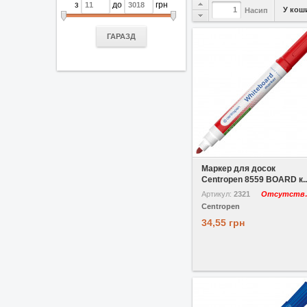
з
до
грн
У кош
Насип
ГАРАЗД
У вибране
Маркер для досок
Centropen 8559 BOARD к..
Артикул:
2321
Отс
Centropen
34,55 грн