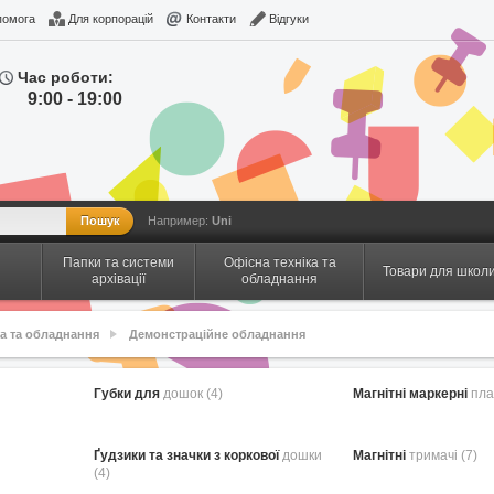
помога
Для корпорацій
Контакти
Відгуки
Час роботи:
9:00 - 19:00
Например:
Uni
Папки та системи
Офісна техніка та
Товари для школ
архівації
обладнання
ка та обладнання
Демонстраційне обладнання
Губки для
дошок (4)
Магнітні маркерні
пла
Ґудзики та значки з коркової
дошки
Магнітні
тримачі (7)
(4)