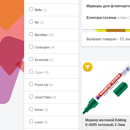
Маркеры для флипчарт
Beifa
(1)
Електростатична
плівка (
Bic
(1)
BuroMax
(25)
Выбрано товаров –
73
, п
Centropen
(4)
Economix
(1)
Еддінг (6)
Fresh Up
(4)
Josef Otten
(4)
Kores
(5)
У вибране
Маркер меловой Edding
Luxor
(6)
Е-4095 зеленый, 2-3мм