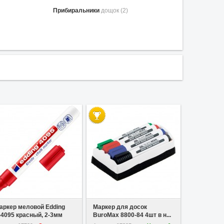
Прибиральники
дощок (2)
У вибране
У вибране
аркер меловой Edding
Маркер для досок
-4095 красный, 2-3мм
BuroMax 8800-84 4шт в н...