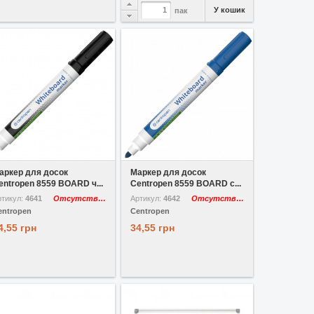
У кошик
пак
У вибране
У вибране
аркер для досок
Маркер для досок
entropen 8559 BOARD ч...
Centropen 8559 BOARD с...
ртикул:
4641
Отсутствует
Артикул:
4642
Отсутствует
entropen
Centropen
4,55 грн
34,55 грн