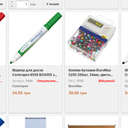
ик
У кошик
пак
У вибране
У вибране
Маркер для досок
Кнопки-булавки BuroMax
М
.
Centropen 8559 BOARD з...
5250 200шт, 34мм, цветн...
C
утствует
Артикул:
2444
Отсутствует
SKU:
3755
Відсутній
А
Centropen
BuroMax
C
34,55 грн
39,60 грн
3