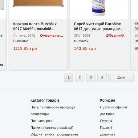
У вибране
У вибране
Коркова плата BuroMax
Спрей чистящий BuroMax
К
0017 60x90 алюміній...
0817 для маркерных дос...
0
де
Артикул:
6671
Отсутствует
SKU:
6804
Відсутній
S
BuroMax
BuroMax
B
1119,95 грн
143,65 грн
8
ик
1
2
3
4
Далі
Каталог товарів
Корисне
Папір та паперова продукція
Публічна оферта
Канцтовари
доставка
Письмові речі
Оплата
Папки та системи архівації
Гарантії
Офісна техніка та обладнання
Допомога