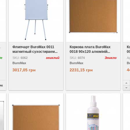
У вибране
У вибране
.
Флипчарт BuroMax 0011
Коркова плата BuroMax
К
магнитный сухостираем...
0018 90x120 алюміній...
0
де
SKU:
6062
зниклий
SKU:
6074
Зникло
А
BuroMax
BuroMax
B
3017,05 грн
2231,15 грн
4
ик