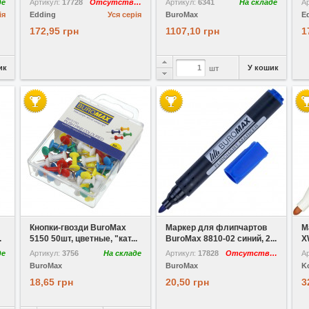
де
Артикул:
17728
Отсутствует
Артикул:
6341
На складе
А
ія
Edding
Уся серія
BuroMax
E
172,95 грн
1107,10 грн
1
ик
У кошик
шт
У вибране
У вибране
Кнопки-гвозди BuroMax
Маркер для флипчартов
М
.
5150 50шт, цветные, "кат...
BuroMax 8810-02 синий, 2...
X
де
Артикул:
3756
На складе
Артикул:
17828
Отсутствует
А
BuroMax
BuroMax
K
18,65 грн
20,50 грн
3