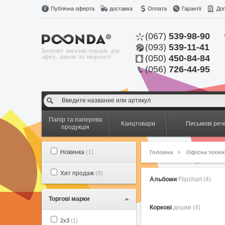
Публічна оферта
доставка
Оплата
Гарантії
До
(067)
539-98-90
(093)
539-11-41
Інтернет магазин товарів для
офісу, школи та творчості
(050)
450-84-84
(056)
726-44-95
Папір та паперова
Канцтовари
Письмові речі
продукція
Новинка
(1)
Головна
Офісна техні
Хит продаж
(9)
Альбоми
Flipchart (4)
Торгові марки
Коркові
дошки (4)
2x3
(1)