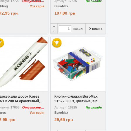
ртикул:
17729
Отсутствует
Артикул:
17825
На складе
dding
Уся серія
BuroMax
72,95 грн
107,00 грн
У кошик
Насип
У вибране
У вибране
аркер для досок Kores
Кнопки-флажки BuroMax
W1 K20834 оранжевый, ...
51522 30шт, цветные, в п...
ртикул:
17655
Отсутствует
Артикул:
18925
На складе
ores
Уся серія
BuroMax
2,95 грн
29,65 грн