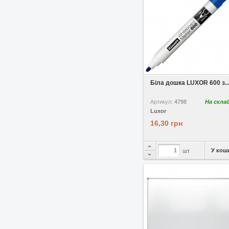
У вибране
Біла дошка LUXOR 600 з..
Артикул:
4798
На скла
Luxor
16,30 грн
У кош
шт