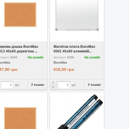
У вибране
У вибране
оркова дошка BuroMax
Магнітна плата BuroMax
013 45x60 дерев'яна ...
0001 45x60 алюміній...
ртикул:
6204
На складе
Артикул:
6206
На складе
uroMax
BuroMax
47,90 грн
616,50 грн
У кошик
У кошик
шт
шт