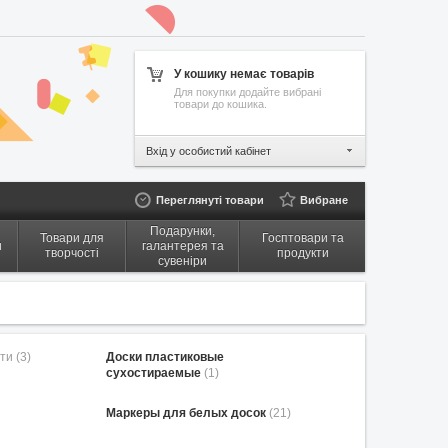
У кошику немає товарів
Для покупки додайте вибрані
товари до кошика.
Вхід у особистий кабінет
Переглянуті товари
Вибране
Подарунки,
Товари для
Госптовари та
и
галантерея та
творчості
продукти
сувеніри
ти (3)
Доски пластиковые
сухостираемые
(1)
Маркеры для белых досок
(21)