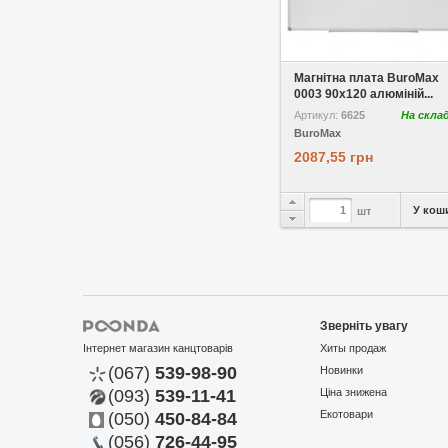
У вибране
Магнітна плата BuroMax
0003 90x120 алюміній...
Артикул:
6625
На скла
BuroMax
2087,55 грн
У кош
шт
Зверніть увагу
Інтернет магазин канцтоварів
Хиты продаж
(067)
539-98-90
Новинки
(093)
539-11-41
Ціна знижена
Екотовари
(050)
450-84-84
(056)
726-44-95