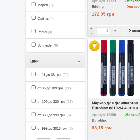
Артикул:
17723
На скла
Maped
(1)
Edding
Уся сер
172,95 грн
Optima
(4)
У кош
шт
Pentel
(4)
Schneider
(6)
Ціни
от 11 до 36 грн.
(22)
от 36 до 109 грн.
(22)
У вибране
от 109 до 330 грн.
(18)
Маркер для флипчартов
BuroMax 8810-94 4шт в н..
Артикул:
19959
На скла
от 330 до 999 грн.
(5)
BuroMax
88,15 грн
от 999 до 3018 грн.
(5)