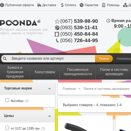
Публичная оферта
Доставка
Оплата
Гарантии
Помощь
Д
(067)
539-98-90
Время ра
9:00 - 1
(093)
539-11-41
Интернет магазин товаров для
офиса, школы и творчества
(050)
450-84-84
(056)
726-44-95
Наприме
Бумага и
Письменные
Папки и системы
бумажная
Канцтовары
принадлежности
архивации
продукция
Торговые марки
Главная
Папки и системы архивации
BuroMax
(4)
Выбрано товаров –
4
, показано
1
-
4
Цены
от 1127 до 1285 грн.
(3)