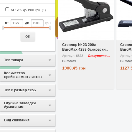
от 1285 до 1901 грн.
(1)
от
до
грн
В избранное
Сравнить
В избр
OK
Степлер № 23 200л
Степл
BuroMax 4288 банковски...
BuroMa
Артикул:
6822
Отсутствует
Артику
Тип товара
BuroMax
BuroM
1900,45 грн
1127,
Количество
пробиваемых листов
Тип и размер скоб
Глубина закладки
бумаги, мм
Вид сшивания