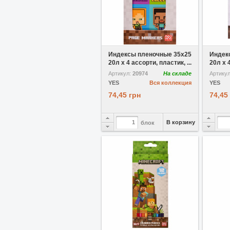
В избранное
Индексы пленочные 35х25
Индек
20л х 4 ассорти, пластик, ...
20л х 4
Артикул:
20974
На складе
Артику
YES
Вся коллекция
YES
74,45 грн
74,45
В корзину
блок
В избранное