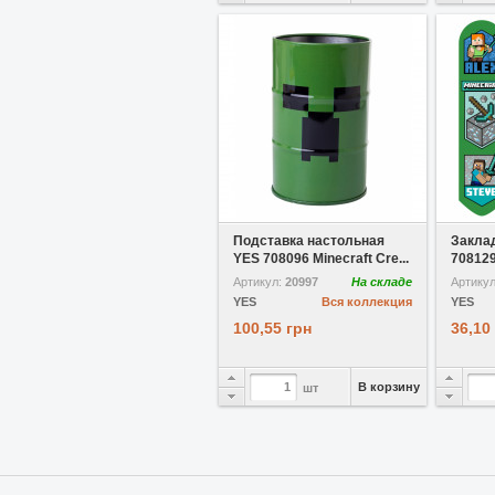
В избранное
Подставка настольная
Заклад
YES 708096 Minecraft Cre...
708129
Артикул:
20997
На складе
Артику
YES
Вся коллекция
YES
100,55 грн
36,10
В корзину
шт