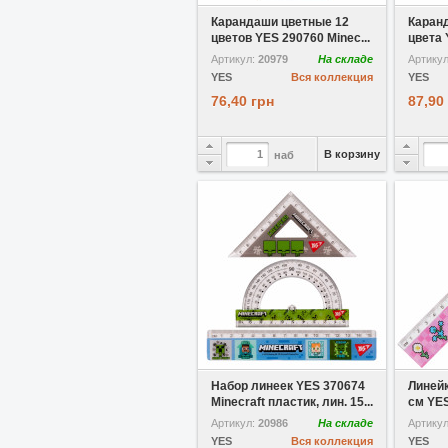
Карандаши цветные 12
Каран
цветов YES 290760 Minec...
цвета 
Артикул:
20979
На складе
Артику
YES
Вся коллекция
YES
76,40 грн
87,90
В корзину
наб
В избранное
Набор линеек YES 370674
Линейк
Minecraft пластик, лин. 15...
см YES
Артикул:
20986
На складе
Артику
YES
Вся коллекция
YES