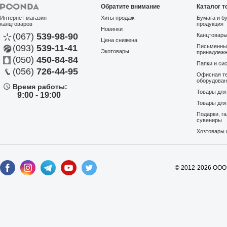
Обратите внимание
Каталог т
Интернет магазин
Хиты продаж
Бумага и б
канцтоваров
продукция
Новинки
(067)
539-98-90
Канцтовар
Цена снижена
(093)
539-11-41
Письменны
Экотовары
В избранное
принадлеж
(050)
450-84-84
Папки и си
Раскраска YES 743219
(056)
726-44-95
Офисная те
"Minecraft 2" A4 12 стран...
оборудова
Время работы:
Артикул:
21001
Отсутствует
Товары дл
9:00 - 19:00
YES
Вся коллекция
Товары для
27,45 грн
Подарки, г
сувениры
Хозтовары 
© 2012-2026 ООО