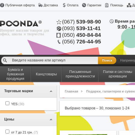
Публичная оферта
Доставка
Оплата
Гарантии
Помощь
Д
(067)
539-98-90
Время ра
9:00 - 1
(093)
539-11-41
Интернет магазин товаров для
офиса, школы и творчества
(050)
450-84-84
(056)
726-44-95
Наприме
Бумага и
Письменные
Папки и системы
бумажная
Канцтовары
принадлежности
архивации
продукция
Торговые марки
Главная
Подарки, галантерея и суве
YES
(30)
Выбрано товаров –
30
, показано
1
-
24
Цены
от 7 до 21 грн.
(7)