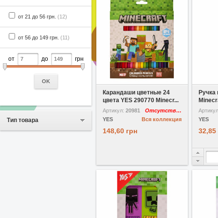
от 21 до 56 грн.
(12)
от 56 до 149 грн.
(11)
от
до
грн
В избранное
OK
Карандаши цветные 24
Ручка
цвета YES 290770 Minecr...
Minecr
Артикул:
20981
Отсутствует
Артику
YES
Вся коллекция
YES
Тип товара
148,60 грн
32,85