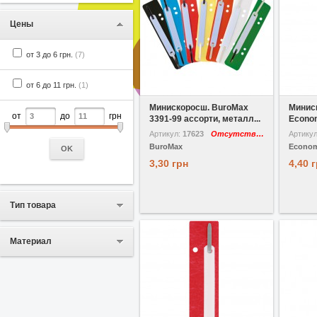
Цены
от 3 до 6 грн.
(7)
от 6 до 11 грн.
(1)
В избранное
Сравнить
В избр
Минискоросш. BuroMax
Минис
от
до
грн
3391-99 ассорти, металл...
Econom
Артикул:
17623
Отсутствует
Артику
BuroMax
Econom
OK
3,30 грн
4,40 
Тип товара
Материал