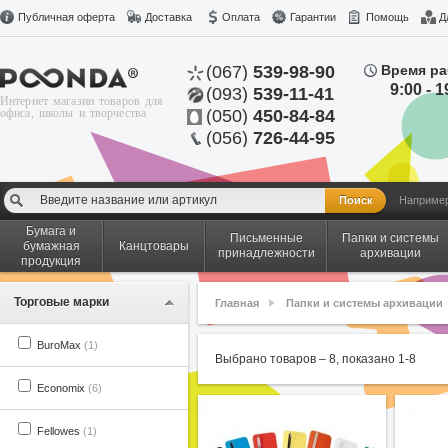
Публичная оферта
Доставка
Оплата
Гарантии
Помощь
Д
(067)
539-98-90
Время ра
9:00 - 1
(093)
539-11-41
Интернет магазин товаров для
офиса, школы и творчества
(050)
450-84-84
(056)
726-44-95
Наприме
Бумага и
Письменные
Папки и системы
бумажная
Канцтовары
принадлежности
архивации
продукция
Торговые марки
Главная
Папки и системы архивации
BuroMax
(1)
Выбрано товаров –
8
, показано
1
-
8
Economix
(6)
Fellowes
(1)