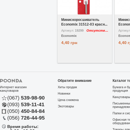
В избранное
Сравнить
В избр
Минискоросшиватель
Минис
Economix 31512-03 красн...
Econom
Артикул:
19299
Отсутствует
Артику
Economix
Econom
4,40 грн
4,40 
Обратите внимание
Каталог т
Интернет магазин
Хиты продаж
Бумага и б
канцтоваров
продукция
Новинки
(067)
539-98-90
Канцтовар
Цена снижена
(093)
539-11-41
Письменны
Экотовары
принадлеж
(050)
450-84-84
Папки и си
(056)
726-44-95
Офисная те
оборудова
Время работы:
Товары дл