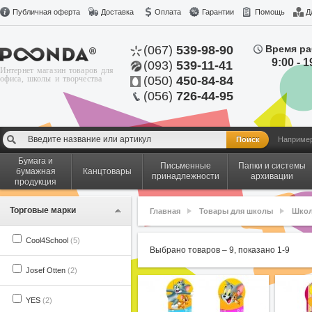
Публичная оферта
Доставка
Оплата
Гарантии
Помощь
Д
(067)
539-98-90
Время ра
9:00 - 1
(093)
539-11-41
Интернет магазин товаров для
офиса, школы и творчества
(050)
450-84-84
(056)
726-44-95
Наприме
Бумага и
Письменные
Папки и системы
бумажная
Канцтовары
принадлежности
архивации
продукция
Торговые марки
Главная
Товары для школы
Школ
Cool4School
(5)
Выбрано товаров –
9
, показано
1
-
9
Josef Otten
(2)
YES
(2)