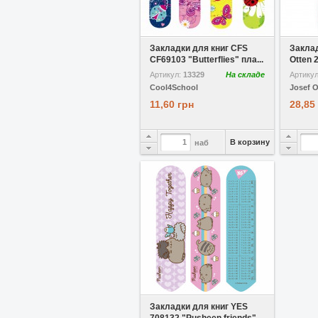
В избранное
Сравнить
В избр
Закладки для книг CFS
Заклад
CF69103 "Butterflies" пла...
Otten 2
Артикул:
13329
На складе
Артику
Cool4School
Josef O
11,60 грн
28,85
В корзину
наб
В избранное
Сравнить
Закладки для книг YES