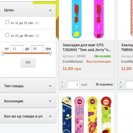
Цены
от 11 до 21 грн.
(5)
от 21 до 38 грн.
(4)
В избранное
Сравнить
В избр
Закладки для книг CFS
Заклад
от
до
грн
TJ02692 "Tom and Jerry"п...
TW0569
Артикул:
10496
На складе
Артику
Cool4School
Вся коллекция
Cool4S
OK
11,60 грн
11,60
В корзину
наб
Тип товара
Коллекция
Кол-во ед товара в уп