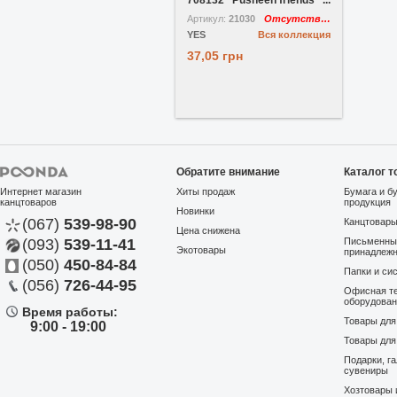
708132 "Pusheen friends" ...
Артикул:
21030
Отсутствует
YES
Вся коллекция
37,05 грн
Обратите внимание
Каталог т
Интернет магазин
Хиты продаж
Бумага и б
канцтоваров
продукция
Новинки
(067)
539-98-90
Канцтовар
Цена снижена
(093)
539-11-41
Письменны
Экотовары
принадлеж
(050)
450-84-84
Папки и си
(056)
726-44-95
Офисная те
оборудова
Время работы:
Товары дл
9:00 - 19:00
Товары для
Подарки, г
сувениры
Хозтовары 