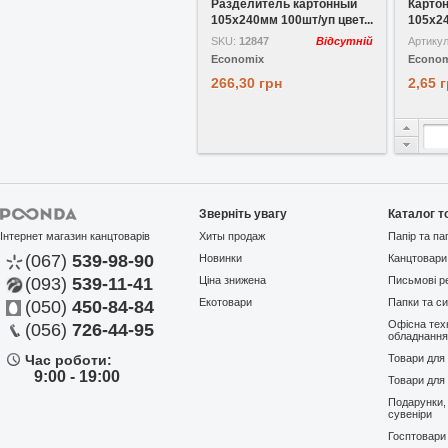
Разделитель картонный
Картон
105х240мм 100шт/уп цвет...
105x24
...
SKU:
12847
Відсутній
Артику
Economix
Econom
266,30 грн
2,65 
Зверніть увагу
Каталог т
Інтернет магазин канцтоварів
Хиты продаж
Папір та па
(067)
539-98-90
Новинки
Канцтовари
(093)
539-11-41
Ціна знижена
Письмові р
Екотовари
Папки та си
(050)
450-84-84
Офісна техн
(056)
726-44-95
обладнанн
Час роботи:
Товари для
9:00 - 19:00
Товари для 
Подарунки,
сувеніри
Госптовари