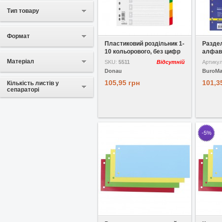
Тип товару
У вибране
Порівняти
У виб
Формат
Пластиковий роздільник 1-
Раздел
10 кольорового, без цифр
алфави
D...
Матеріал
SKU:
5511
Відсутній
Артику
Donau
BuroM
105,95 грн
101,3
Кількість листів у
сепараторі
-5%
У вибране
Порівняти
У виб