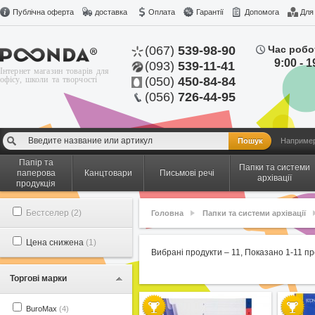
Публічна оферта
доставка
Оплата
Гарантії
Допомога
Для
(067)
539-98-90
Час робо
9:00 - 1
(093)
539-11-41
Інтернет магазин товарів для
офісу, школи та творчості
(050)
450-84-84
(056)
726-44-95
Наприме
Папір та
Папки та системи
паперова
Канцтовари
Письмові речі
архівації
продукція
Бестселер (2)
Головна
Папки та системи архівації
Цена снижена
(1)
Вибрані продукти –
11
, Показано
1-11
пр
Торгові марки
BuroMax
(4)