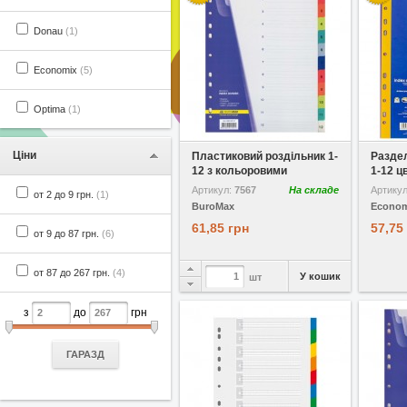
Donau
(1)
Economix
(5)
Optima
(1)
У вибране
Порівняти
У виб
Ціни
Пластиковий роздільник 1-
Разде
12 з кольоровими
1-12 цв
цифрами ...
Артикул:
7567
На складе
Артику
от 2 до 9 грн.
(1)
BuroMax
Econom
61,85 грн
57,75
от 9 до 87 грн.
(6)
от 87 до 267 грн.
(4)
У кошик
шт
з
до
грн
ГАРАЗД