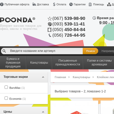
Публичная оферта
Доставка
Оплата
Гарантии
Помощь
Д
(067)
539-98-90
Время ра
9:00 - 1
(093)
539-11-41
Интернет магазин товаров для
офиса, школы и творчества
(050)
450-84-84
(056)
726-44-95
Наприме
Бумага и
Письменные
Папки и системы
бумажная
Канцтовары
принадлежности
архивации
продукция
Торговые марки
Главная
Канцтовары
Клейкие ле
BuroMax
(1)
Выбрано товаров –
2
, показано
1
-
2
Economix
(1)
Цены