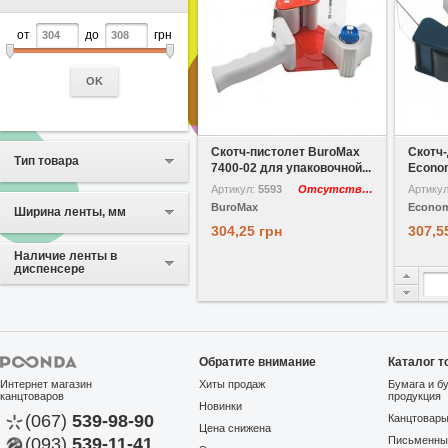
от
до
грн
OK
В избранное
Сравнить
В избр
Скотч-пистолет BuroMax
Скотч
Тип товара
7400-02 для упаковочной...
Econom
Артикул:
5593
Отсутствует
Артику
BuroMax
Econom
Ширина ленты, мм
304,25 грн
307,5
Наличие ленты в
диспенсере
Обратите внимание
Каталог т
Интернет магазин
Хиты продаж
Бумага и б
канцтоваров
продукция
Новинки
(067)
539-98-90
Канцтовар
Цена снижена
(093)
539-11-41
Письменны