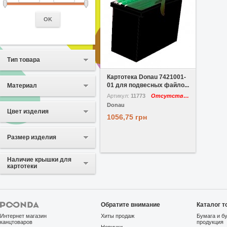
OK
Тип товара
В избранное
Сравнить
Картотека Donau 7421001-
01 для подвесных файло...
Материал
Артикул:
11773
Отсутствует
Donau
Цвет изделия
1056,75 грн
Размер изделия
Наличие крышки для
картотеки
Обратите внимание
Каталог т
Интернет магазин
Хиты продаж
Бумага и б
канцтоваров
продукция