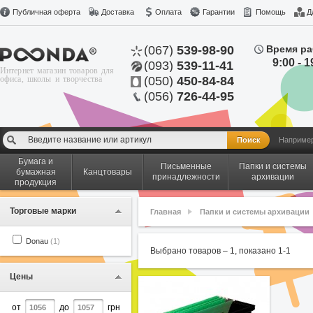
Публичная оферта
Доставка
Оплата
Гарантии
Помощь
Д
(067)
539-98-90
Время ра
9:00 - 1
(093)
539-11-41
Интернет магазин товаров для
офиса, школы и творчества
(050)
450-84-84
(056)
726-44-95
Наприме
Бумага и
Письменные
Папки и системы
бумажная
Канцтовары
принадлежности
архивации
продукция
Торговые марки
Главная
Папки и системы архивации
Donau
(1)
Выбрано товаров –
1
, показано
1
-
1
Цены
от
до
грн