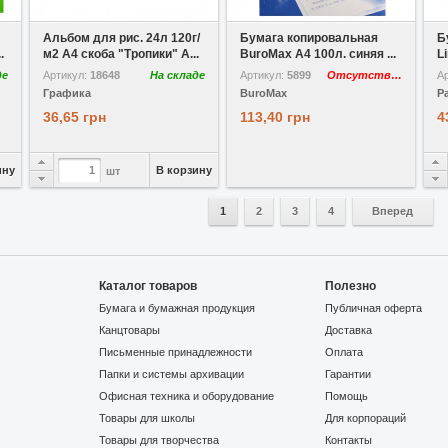
В избранное
Сравнить
В избранное
Сравнить
В
Альбом для рис. 24л 120г/
Бумага копировальная
Б
.
м2 A4 скоба "Тропики" А...
BuroMax А4 100л. синяя ...
Li
де
Артикул:
18648
На складе
Артикул:
5899
Отсутствует
А
Графика
BuroMax
P
36,65 грн
113,40 грн
4
ину
В корзину
шт
1
2
3
4
Вперед
Каталог товаров
Полезно
Бумага и бумажная продукция
Публичная оферта
Канцтовары
Доставка
Письменные принадлежности
Оплата
Папки и системы архивации
Гарантии
Офисная техника и оборудование
Помощь
Товары для школы
Для корпораций
Товары для творчества
Контакты