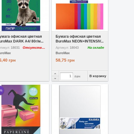
 избранное
Сравнить
В избранное
Сравнить
умага офисная цветная
Бумага офисная цветная
uroMax DARK A4/ 80г/м...
BuroMax NEON+INTENSIV...
ртикул:
18031
Отсутствует
Артикул:
18043
На складе
uroMax
BuroMax
6,40 грн
58,75 грн
В корзину
пач
3%