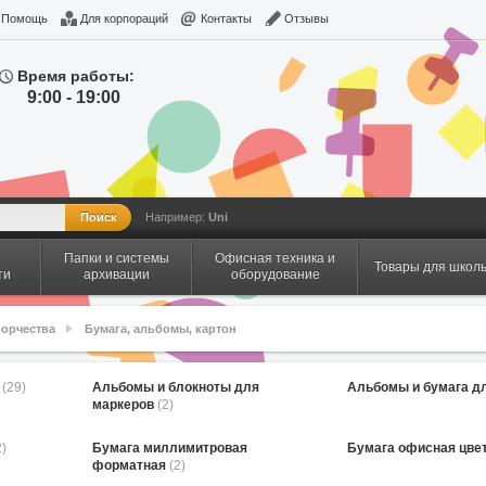
Помощь
Для корпораций
Контакты
Отзывы
Время работы:
9:00 - 19:00
Например:
Uni
Папки и системы
Офисная техника и
Товары для школ
ти
архивации
оборудование
ворчества
Бумага, альбомы, картон
я
(29)
Альбомы и блокноты для
Альбомы и бумага д
маркеров
(2)
2)
Бумага миллимитровая
Бумага офисная цве
форматная
(2)