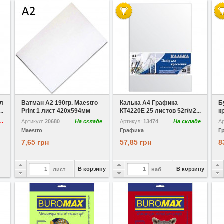
В избранное
Сравнить
В избранное
Сравнить
В
0л
Ватман A2 190гр. Maestro
Калька A4 Графика
Б
..
Print 1 лист 420х594мм
КТ4220Е 25 листов 52г/м2...
к
утствует
Артикул:
20680
На складе
Артикул:
13474
На складе
А
Maestro
Графика
Г
7,65 грн
57,85 грн
8
В корзину
В корзину
лист
наб