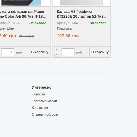
 избранное
Сравнить
В избранное
Сравнить
умага офисная цв. Paper
Калька A3 Графика
ne Color A4/ 80г/м2 IT-18...
КТ3220Е 20 листов 52г/м2...
ртикул:
10520
На складе
Артикул:
13473
На складе
aper Line
Графика
3,40 грн
107,90 грн
44,55 грн
В корзину
В корзину
пач
наб
Интересно
Новости
Торговые марки
Коллекции
Статьи и обзоры