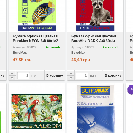
В избранное
Сравнить
В избранное
Сравнить
В
Бумага офисная цветная
Бумага офисная цветная
Б
BuroMax NEON A4/ 80г/м2...
BuroMax DARK A4/ 80г/м...
B
де
Артикул:
18029
На складе
Артикул:
18032
На складе
А
ия
BuroMax
BuroMax
B
47,85 грн
46,40 грн
4
ину
В корзину
В корзину
пач
пач
-