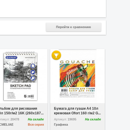
Перейти к сравнению
 избранное
Сравнить
В избранное
Сравнить
льбом для рисования
Бумага для гуаши A4 10л
0л 150г/м2 16K (260x187...
кремовая Ofort 160 г/м2 G...
ртикул:
20478
На складе
Артикул:
19695
На складе
CMELIAE
Вся серия
Графика