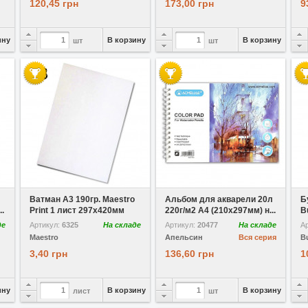
120,45 грн
173,00 грн
9
ину
В корзину
В корзину
шт
шт
В избранное
Сравнить
В избранное
Сравнить
В
Ватман A3 190гр. Maestro
Альбом для акварели 20л
Б
.
Print 1 лист 297х420мм
220г/м2 A4 (210x297мм) н...
B
де
Артикул:
6325
На складе
Артикул:
20477
На складе
А
Maestro
Апельсин
Вся серия
B
3,40 грн
136,60 грн
1
ину
В корзину
В корзину
лист
шт