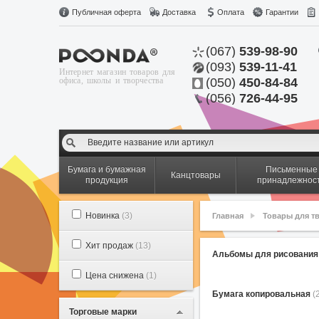
Публичная оферта
Доставка
Оплата
Гарантии
(067)
539-98-90
(093)
539-11-41
Интернет магазин товаров для
офиса, школы и творчества
(050)
450-84-84
(056)
726-44-95
Бумага и бумажная
Письменные
Канцтовары
продукция
принадлежнос
Новинка
(3)
Главная
Товары для т
Хит продаж
(13)
Альбомы для рисовани
Цена снижена
(1)
Бумага копировальная
(
Торговые марки