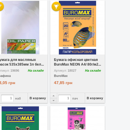
 избранное
Сравнить
В избранное
Сравнить
умага для масляных
Бумага офисная цветная
расок 535х385мм 3л бел...
BuroMax NEON A4/ 80г/м2...
ртикул:
19696
На складе
Артикул:
18027
На складе
рафика
BuroMax
3,05 грн
47,85 грн
В корзину
В корзину
наб
пач