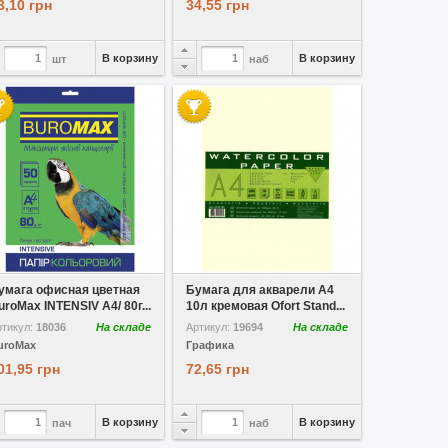
3,10 грн
34,55 грн
В корзину
В корзину
шт
наб
 избранное
Сравнить
В избранное
Сравнить
умага офисная цветная
Бумага для акварели A4
uroMax INTENSIV A4/ 80г...
10л кремовая Ofort Stand...
ртикул:
18036
На складе
Артикул:
19694
На складе
uroMax
Графика
01,95 грн
72,65 грн
В корзину
В корзину
пач
наб