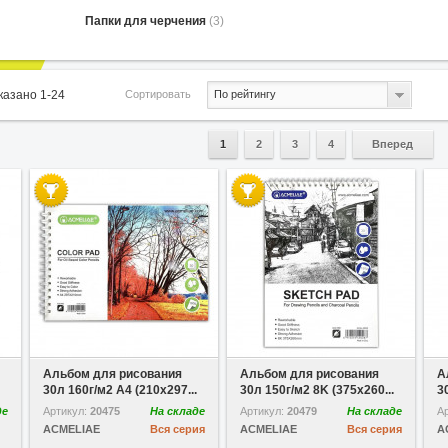
Папки для черчения
(3)
Сортировать
оказано
1
-
24
По рейтингу
1
2
3
4
Вперед
В избранное
Сравнить
В избранное
Сравнить
В
Альбом для рисования
Альбом для рисования
А
30л 160г/м2 A4 (210x297...
30л 150г/м2 8K (375x260...
3
де
Артикул:
20475
На складе
Артикул:
20479
На складе
А
ACMELIAE
Вся серия
ACMELIAE
Вся серия
A