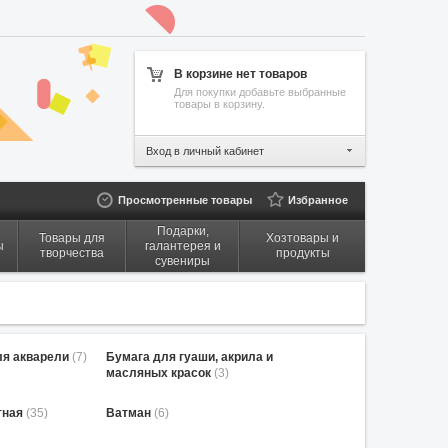
В корзине нет товаров
Для покупки добавьте выбранные
товары в корзину.
Вход в личный кабинет
Просмотренные товары
Избранное
Подарки,
Товары для
Хозтовары и
ы
галантерея и
творчества
продукты
сувениры
ля акварели
(7)
Бумага для гуаши, акрила и
масляных красок
(3)
тная
(35)
Ватман
(6)