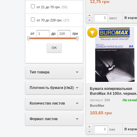
12,75 грн
от 21 до 70 грн.
(55)
В корз
лист
от 70 до 228 грн.
(27)
от
до
грн
OK
Тип товара
В избранное
Сравнить
Плотность бумаги (г/м2)
Бумага копировальная
BuroMax А4 100л. черная..
Артикул:
104
На скла
Количество листов
BuroMax
103,65 грн
Формат листов
В корз
пач