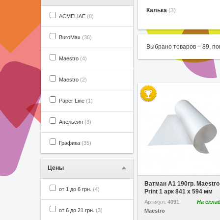
Калька
(3)
ACMELIAE
(8)
BuroMax
(36)
Выбрано товаров –
89
, п
Maestro
(4)
Maestro
(2)
Paper Line
(1)
Апельсин
(3)
Графика
(35)
Цены
В избранное
Сравнить
Ватман A1 190гр. Maestro
от 1 до 6 грн.
(4)
Print 1 арк 841 х 594 мм
Артикул:
4091
На скла
от 6 до 21 грн.
(3)
Maestro