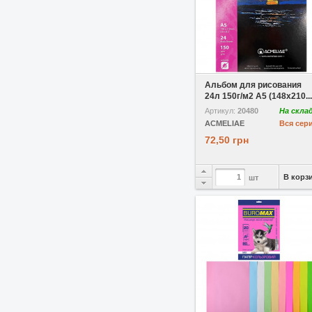
В избранное
Сравнить
Альбом для рисования
24л 150г/м2 A5 (148x210...
Артикул:
20480
На скла
ACMELIAE
Вся сер
72,50 грн
В корз
шт