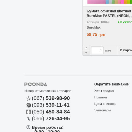
В избранное
Сравнить
Бумага офисная цветная
BuroMax PASTEL+NEON, ..
Артикул:
18042
На скла
BuroMax
58,75 грн
В корз
пач
Обратите внимание
Интернет магазин канцтоваров
Хиты продаж
(067)
539-98-90
Новинки
(093)
539-11-41
Цена снижена
Экотовары
(050)
450-84-84
(056)
726-44-95
Время работы: