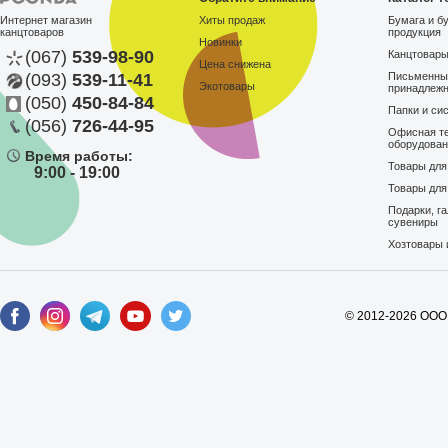
Интернет магазин
Хиты продаж
Бумага и б
канцтоваров
продукция
Новинки
(067)
539-98-90
Канцтовар
Цена снижена
(093)
539-11-41
Письменны
Экотовары
принадлеж
(050)
450-84-84
Папки и си
(056)
726-44-95
Офисная те
оборудова
Время работы:
Товары дл
9:00 - 19:00
Товары для
Подарки, г
сувениры
Хозтовары 
© 2012-2026 ООО