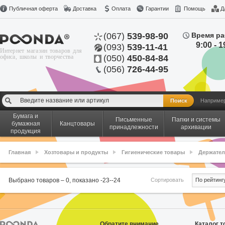
Публичная оферта
Доставка
Оплата
Гарантии
Помощь
Д
(067)
539-98-90
Время ра
9:00 - 1
(093)
539-11-41
Интернет магазин товаров для
офиса, школы и творчества
(050)
450-84-84
(056)
726-44-95
Наприме
Бумага и
Письменные
Папки и системы
бумажная
Канцтовары
принадлежности
архивации
продукция
Главная
Хозтовары и продукты
Гигиенические товары
Держател
Сортировать
Выбрано товаров –
0
, показано
-23
-
-24
По рейтинг
Обратите внимание
Каталог т