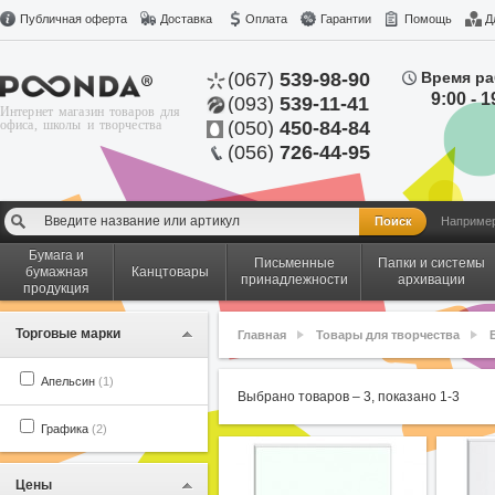
Публичная оферта
Доставка
Оплата
Гарантии
Помощь
Д
(067)
539-98-90
Время ра
9:00 - 1
(093)
539-11-41
Интернет магазин товаров для
офиса, школы и творчества
(050)
450-84-84
(056)
726-44-95
Наприме
Бумага и
Письменные
Папки и системы
бумажная
Канцтовары
принадлежности
архивации
продукция
Торговые марки
Главная
Товары для творчества
Апельсин
(1)
Выбрано товаров –
3
, показано
1
-
3
Графика
(2)
Цены