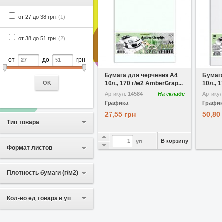
от 27 до 38 грн.
(1)
от 38 до 51 грн.
(2)
от
до
грн
В избранное
Сравнить
В избр
Бумага для черчения A4
Бумаг
OK
10л., 170 г/м2 AmberGrap...
10л., 
Артикул:
14584
На складе
Артику
Графика
Графи
27,55 грн
50,80
Тип товара
В корзину
уп
Формат листов
Плотность бумаги (г/м2)
Кол-во ед товара в уп