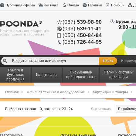
Публичная оферта
Доставка
Оплата
Гарантии
Помощь
Д
(067)
539-98-90
Время ра
9:00 - 1
(093)
539-11-41
Интернет магазин товаров для
офиса, школы и творчества
(050)
450-84-84
(056)
726-44-95
Наприме
Бумага и
Письменные
Папки и системы
бумажная
Канцтовары
принадлежности
архивации
продукция
Главная
Офисная техника и оборудование
Картриджи и тонеры
Сортировать
Выбрано товаров –
0
, показано
-23
-
-24
По рейтинг
Обратите внимание
Каталог т