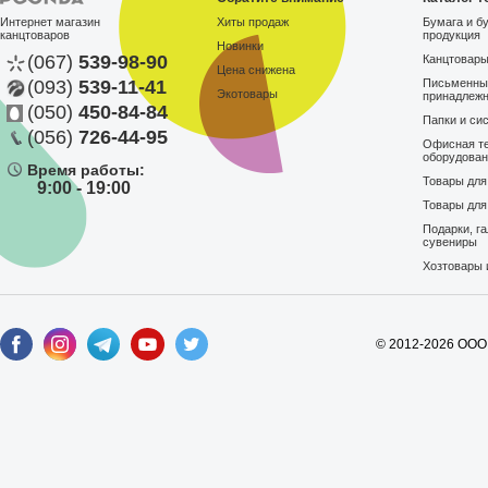
Интернет магазин
Хиты продаж
Бумага и б
канцтоваров
продукция
Новинки
(067)
539-98-90
Канцтовар
Цена снижена
(093)
539-11-41
Письменны
Экотовары
принадлеж
(050)
450-84-84
Папки и си
(056)
726-44-95
Офисная те
оборудова
Время работы:
Товары дл
9:00 - 19:00
Товары для
Подарки, г
сувениры
Хозтовары 
© 2012-2026 ООО