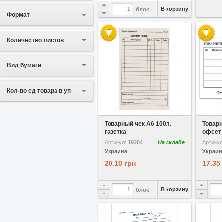
В корзину
блок
Формат
Количество листов
Вид бумаги
Кол-во ед товара в уп
В избранное
Сравнить
В избр
Товарный чек А6 100л.
Товарн
газетка
офсет
Артикул:
19204
На складе
Артику
Украина
Украин
20,10 грн
17,35
В корзину
блок