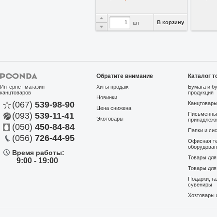
В корзину
шт
Обратите внимание
Каталог т
Интернет магазин
Хиты продаж
Бумага и б
канцтоваров
продукция
Новинки
(067)
539-98-90
Канцтовар
Цена снижена
(093)
539-11-41
Письменны
Экотовары
В избранное
Сравнить
принадлеж
(050)
450-84-84
Папки и си
Табель учета рабочего
(056)
726-44-95
Офисная те
времени А3*2 офсет, фор...
оборудова
Время работы:
Артикул:
1591
На складе
Товары дл
9:00 - 19:00
Украина
Товары для
2,50 грн
Подарки, г
сувениры
Хозтовары 
В корзину
шт