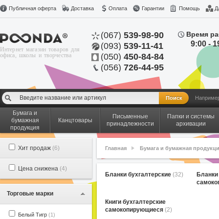
Публичная оферта
Доставка
Оплата
Гарантии
Помощь
Д
(067)
539-98-90
Время ра
9:00 - 1
(093)
539-11-41
Интернет магазин товаров для
офиса, школы и творчества
(050)
450-84-84
(056)
726-44-95
Наприме
Бумага и
Письменные
Папки и системы
бумажная
Канцтовары
принадлежности
архивации
продукция
Хит продаж
(6)
Главная
Бумага и бумажная продукц
Цена снижена
(4)
Бланки бухгалтерские
(32)
Бланки
самок
Торговые марки
Книги бухгалтерские
самокопирующиеся
(2)
Белый Тигр
(1)