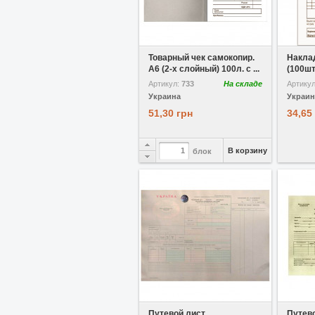
В избранное
Сравнить
В избр
Товарный чек самокопир.
Наклад
А6 (2-х слойный) 100л. с ...
(100шт
Артикул:
733
На складе
Артику
Украина
Украин
51,30 грн
34,65
В корзину
блок
В избранное
Сравнить
В избр
Путевой лист
Путево