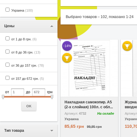
Украина
(100)
Выбрано товаров –
102
, показано
1
-
24
Цены
от 1 до 8 грн.
(6)
-14%
от 8 до 36 грн.
(13)
от 36 до 157 грн.
(78)
от 157 до 672 грн.
(5)
от
до
грн
В избранное
Сравнить
В избр
Накладная самокопир. А5
Журна
OK
(2-х слойная) 100л. с обл...
вводно
Артикул:
4732
На складе
Артику
Украина
Украин
85,65 грн
110,7
99,95 грн
Тип товара