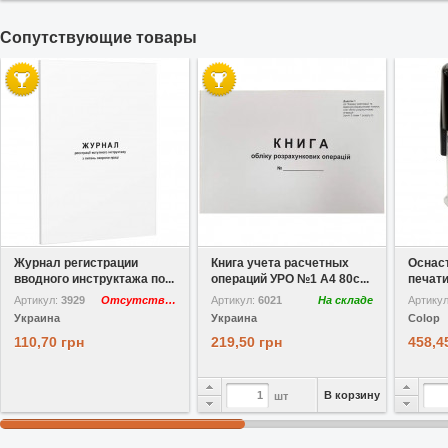
Cопутствующие товары
В избранное
В избранное
Журнал регистрации
Книга учета расчетных
Оснаст
вводного инструктажа по...
операций УРО №1 A4 80с...
печати 
Артикул:
3929
Отсутствует
Артикул:
6021
На складе
Артику
Украина
Украина
Colop
110,70 грн
219,50 грн
458,4
В корзину
шт