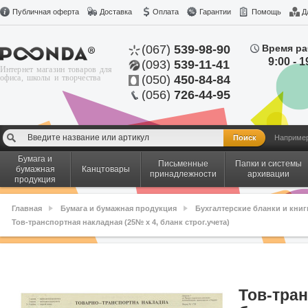
Публичная оферта
Доставка
Оплата
Гарантии
Помощь
Д
(067)
539-98-90
Время ра
9:00 - 1
(093)
539-11-41
Интернет магазин товаров для
офиса, школы и творчества
(050)
450-84-84
(056)
726-44-95
Наприме
Бумага и
Письменные
Папки и системы
бумажная
Канцтовары
принадлежности
архивации
продукция
Главная
Бумага и бумажная продукция
Бухгалтерские бланки и книг
Тов-транспортная накладная (25№ х 4, бланк строг.учета)
Тов-тран