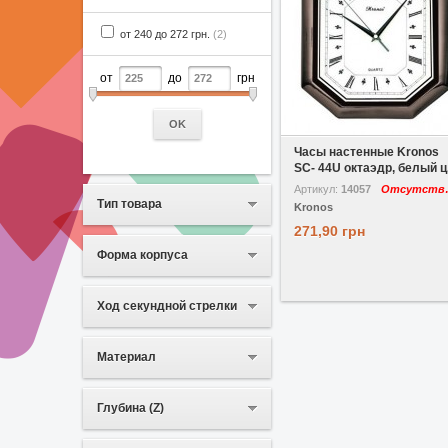
от 240 до 272 грн.
(2)
от
до
грн
В избранное
Сравнить
OK
Часы настенные Kronos
SC- 44U октаэдр, белый ц.
Артикул:
14057
Отс
Тип товара
Kronos
271,90 грн
Форма корпуса
Ход секундной стрелки
Материал
Глубина (Z)