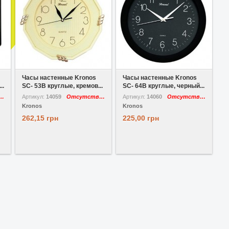
В избранное
Сравнить
В избранное
Сравнить
Часы настенные Kronos
Часы настенные Kronos
..
SC- 53B круглые, кремов...
SC- 64B круглые, черный...
утствует
Артикул:
14059
Отсутствует
Артикул:
14060
Отсутствует
Kronos
Kronos
262,15 грн
225,00 грн