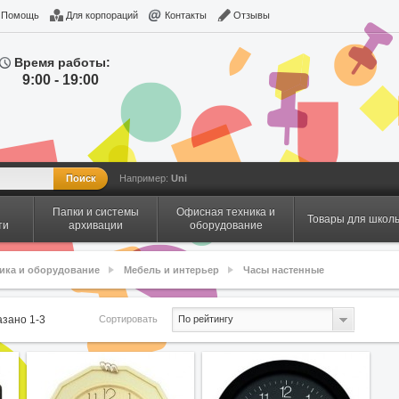
Помощь
Для корпораций
Контакты
Отзывы
Время работы:
9:00 - 19:00
Например:
Uni
Папки и системы
Офисная техника и
Товары для школ
ти
архивации
оборудование
ика и оборудование
Мебель и интерьер
Часы настенные
Сортировать
казано
1
-
3
По рейтингу