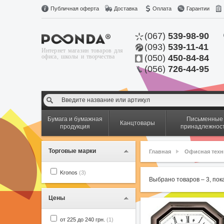
Публичная оферта
Доставка
Оплата
Гарантии
(067)
539-98-90
(093)
539-11-41
Интернет магазин товаров для
офиса, школы и творчества
(050)
450-84-84
(056)
726-44-95
Бумага и бумажная
Письменные
Канцтовары
продукция
принадлежнос
Торговые марки
Главная
Офисная техн
Kronos
(3)
Выбрано товаров –
3
, по
Цены
от 225 до 240 грн.
(1)