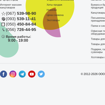
Интернет магазин
Хиты продаж
Бумага и б
канцтоваров
продукция
Новинки
(067)
539-98-90
Канцтовар
Цена снижена
(093)
539-11-41
Письменны
Экотовары
принадлеж
(050)
450-84-84
Папки и си
(056)
726-44-95
Офисная те
оборудова
Время работы:
Товары дл
9:00 - 19:00
Товары для
Подарки, г
сувениры
Хозтовары 
© 2012-2026 ООО