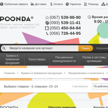
Публичная оферта
Доставка
Оплата
Гарантии
Помощь
Д
(067)
539-98-90
Время ра
9:00 - 1
(093)
539-11-41
Интернет магазин товаров для
офиса, школы и творчества
(050)
450-84-84
(056)
726-44-95
Наприме
Бумага и
Письменные
Папки и системы
бумажная
Канцтовары
принадлежности
архивации
продукция
Главная
Бумага и бумажная продукция
Ежедневники и планнинги
Сортировать
Выбрано товаров –
0
, показано
-23
-
-24
По рейтинг
Обратите внимание
Каталог т