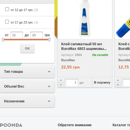
от 12 до 17 грн.
(2)
от 17 до 23 грн.
(1)
от
до
грн
В избранное
Сравнить
В избр
Клей силикатный 50 мл
Клей 
OK
BuroMax 4803 шариковы...
BuroMa
Артикул:
2964
На складе
Артику
BuroMax
BuroM
22,55 грн
12,75
Тип товара
В корзину
шт
Объем/ Вес
Назначение
Обратите внимание
Каталог т