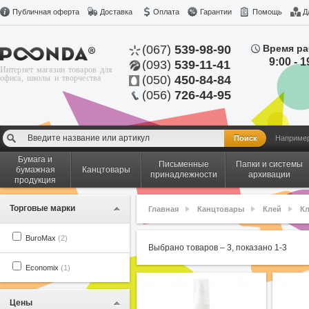
Публичная оферта
Доставка
Оплата
Гарантии
Помощь
Д
(067)
539-98-90
Время ра
9:00 - 1
(093)
539-11-41
Интернет магазин товаров для
офиса, школы и творчества
(050)
450-84-84
(056)
726-44-95
Наприме
Бумага и
Письменные
Папки и системы
бумажная
Канцтовары
принадлежности
архивации
продукция
Торговые марки
Главная
Канцтовары
Клей
Кл
BuroMax
(2)
Выбрано товаров –
3
, показано
1
-
3
Economix
(1)
Цены