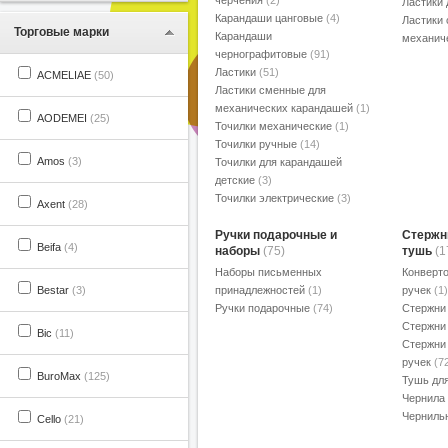
черчения
(2)
Ластики
Карандаши цанговые
(4)
Ластики
Торговые марки
Карандаши
механич
чернографитовые
(91)
Ластики
(51)
ACMELIAE
(50)
Ластики сменные для
механических карандашей
(1)
AODEMEI
(25)
Точилки механические
(1)
Точилки ручные
(14)
Amos
(3)
Точилки для карандашей
детские
(3)
Точилки электрические
(3)
Axent
(28)
Ручки подарочные и
Стержн
Beifa
(4)
наборы
(75)
тушь
(1
Наборы письменных
Конверт
Bestar
(3)
принадлежностей
(1)
ручек
(1
Ручки подарочные
(74)
Стержни
Стержни
Bic
(11)
Стержни
ручек
(7
BuroMax
(125)
Тушь дл
Чернил
Черниль
Cello
(21)