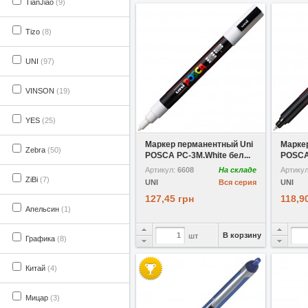
TianJiao
(9)
Tizo
(8)
UNI
(97)
VINSON
(19)
YES
(25)
В избранное
Маркер перманентный Uni
Марке
Zebra
(50)
POSCA PC-3M.White бел...
POSCA
Артикул:
6608
На складе
Артику
ZiBi
(7)
UNI
Вся серия
UNI
127,45 грн
118,9
Апельсин
(1)
В корзину
шт
Графика
(8)
Китай
(4)
Мицар
(3)