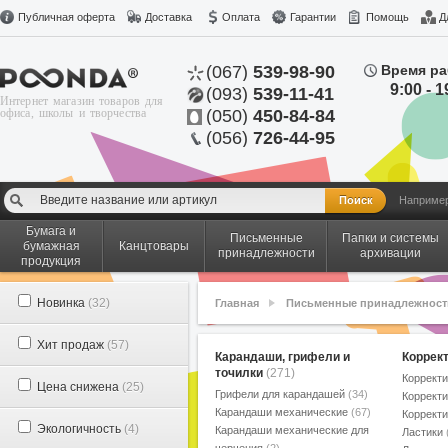
Публичная оферта
Доставка
Оплата
Гарантии
Помощь
Д
(067)
539-98-90
Время ра
9:00 - 1
(093)
539-11-41
Интернет магазин товаров для
офиса, школы и творчества
(050)
450-84-84
(056)
726-44-95
Наприме
Бумага и
Письменные
Папки и системы
бумажная
Канцтовары
принадлежности
архивации
продукция
Новинка
(32)
Главная
Письменные принадлежност
Хит продаж
(57)
Карандаши, грифели и
Коррек
точилки
(271)
Коррект
Цена снижена
(25)
Грифели для карандашей
(34)
Коррект
Карандаши механические
(67)
Коррект
Экологичность
(4)
Карандаши механические для
Ластики