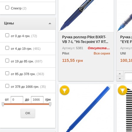
Спектр
(2)
Цены
В избранное
от 0 до 4 грн.
(72)
Ручка роллер Pilot BXRT-
Ручка 
VB 7-L "Hi-Tecpoint V7 RT...
"EYE F
Артикул:
5381
Отсутствует
Артику
от 4 до 19 грн.
(481)
Pilot
Вся серия
UNI
115,55 грн
100,1
от 19 до 85 грн.
(697)
от 85 до 378 грн.
(363)
от 378 до 1666 грн.
(35)
от
до
грн
OK