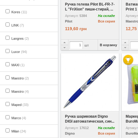
Ручка гелева Pilot BL-FR-7-
Ватман
L "FriXion" пиши-стирай, ...
Print 
Kores
(11)
Артикул:
5384
На складе
Артику
Pilot
Вся серия
Maestr
LINK
(7)
119,60 грн
12,75
Langres
(2)
В корзину
шт
Luxor
(94)
MAXI
(1)
Maestro
(2)
Maestro
(4)
Maped
(33)
В избранное
Ручка шариковая Digno
Марке
Marco
(4)
DIGI автоматическая, син...
BuroMa
Артикул:
17612
На складе
Артику
Milan
(24)
Digno
Вся серия
BuroM