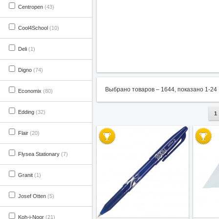
Centropen
(43)
Cool4School
(10)
Deli
(1)
Digno
(74)
Выбрано товаров –
1644
, показано
1
-
24
Economix
(80)
Edding
(32)
1
Flair
(20)
Flysea Stationary
(7)
Granit
(1)
Josef Otten
(5)
В избранное
Koh-i-Noor
(21)