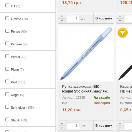
18,70 грн
125,4
Olli
(3)
В корзину
шт
Optima
(70)
Penac
(60)
Pensan
(4)
Pentel
(66)
Piano
(7)
В избранное
Pilot
(195)
Ручка шариковая BIC
Каран
Round Stic синяя, маслян...
HВ чер
Regal
(6)
Артикул:
17285
На складе
Артику
Bic
Вся серия
BuroM
Schneider
(185)
11,20 грн
6,65 
Stabilo
(69)
В корзину
шт