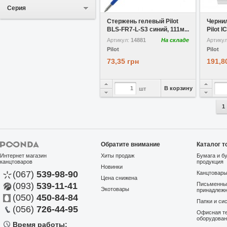
В избранное
Серия
Стержень гелевый Pilot
Черни
BLS-FR7-L-S3 синий, 111м...
Pilot I
Артикул:
14881
На складе
Артику
Pilot
Pilot
73,35 грн
191,8
В корзину
шт
1
Обратите внимание
Каталог т
Интернет магазин
Хиты продаж
Бумага и б
канцтоваров
продукция
Новинки
(067)
539-98-90
Канцтовар
Цена снижена
(093)
539-11-41
Письменны
Экотовары
В избранное
принадлеж
(050)
450-84-84
Папки и си
Маркер меловой Edding
(056)
726-44-95
Офисная те
Е-4095 зеленый, 2-3мм
оборудова
Время работы:
Артикул:
17723
На складе