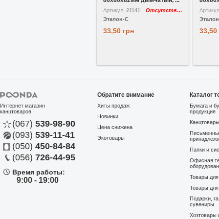
86х86х82мм дымчатый, ...
86х86х
Артикул:
21141
Отсутствует
Артику
Эталон-С
Эталон
33,50 грн
33,50
Обратите внимание
Каталог т
Интернет магазин
Хиты продаж
Бумага и б
канцтоваров
продукция
Новинки
(067)
539-98-90
Канцтовар
Цена снижена
(093)
539-11-41
Письменны
Экотовары
принадлеж
(050)
450-84-84
Папки и си
(056)
726-44-95
Офисная те
оборудова
Время работы:
Товары дл
9:00 - 19:00
Товары для
Подарки, г
сувениры
Хозтовары 