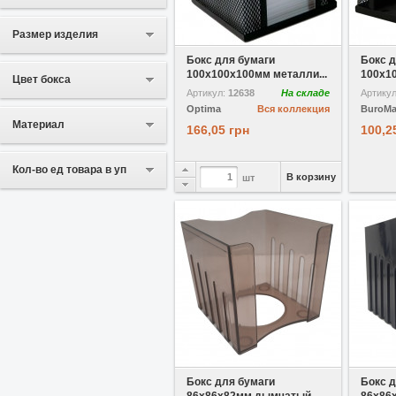
В избранное
Сравнить
В избр
Размер изделия
Бокс для бумаги
Бокс д
100х100x100мм металли...
100х10
Цвет бокса
Артикул:
12638
На складе
Артику
Optima
Вся коллекция
BuroM
Материал
166,05 грн
100,2
Кол-во ед товара в уп
В корзину
шт
В избранное
Сравнить
В избр
Бокс для бумаги
Бокс д