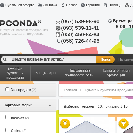
Публичная оферта
Доставка
Оплата
Гарантии
Помощь
Д
(067)
539-98-90
Время ра
9:00 - 1
(093)
539-11-41
Интернет магазин товаров для
офиса, школы и творчества
(050)
450-84-84
(056)
726-44-95
Наприме
Бумага и
Письменные
Папки и системы
бумажная
Канцтовары
принадлежности
архивации
продукция
Хит продаж
(2)
Главная
Бумага и бумажная продукц
Торговые марки
Выбрано товаров –
10
, показано
1
-
10
BuroMax
(2)
Optima
(2)