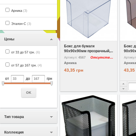
Арника
(3)
Эталон-С
(3)
В избранное
Сравнить
В избр
Цены
Бокс для бумаги
Бокс д
90х90х90мм прозрачный,...
90х90х
от 33 до 57 грн.
(6)
Артикул:
4567
Отсутствует
Артику
Арника
Арник
от 57 до 167 грн.
(4)
43,35 грн
43,35
от
до
грн
OK
Тип товара
Коллекция