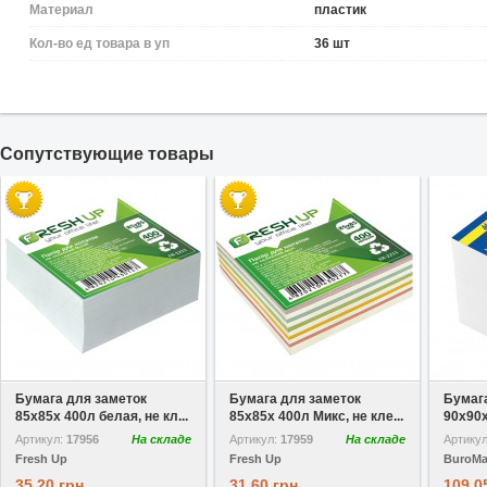
Материал
пластик
Кол-во ед товара в уп
36 шт
Cопутствующие товары
В избранное
В избранное
Бумага для заметок
Бумага для заметок
Бумаг
85х85х 400л белая, не кл...
85х85х 400л Микс, не кле...
90х90х
Артикул:
17956
На складе
Артикул:
17959
На складе
Артику
Fresh Up
Fresh Up
BuroM
35,20 грн
31,60 грн
109,0