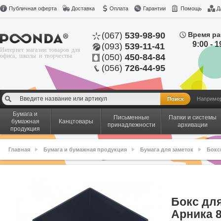
Публичная оферта
Доставка
Оплата
Гарантии
Помощь
Д
(067)
539-98-90
Время ра
9:00 - 1
(093)
539-11-41
Интернет магазин товаров для
офиса, школы и творчества
(050)
450-84-84
(056)
726-44-95
Наприме
Бумага и
Письменные
Папки и системы
бумажная
Канцтовары
принадлежности
архивации
продукция
Главная
Бумага и бумажная продукция
Бумага для заметок
Бокс
Бокс дл
Арника 