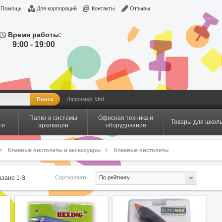
Помощь
Для корпораций
Контакты
Отзывы
Время работы:
9:00 - 19:00
Например:
Uni
Папки и системы
Офисная техника и
Товары для школ
ти
архивации
оборудование
Клеевые пистолеты и аксессуары
Клеевые пистолеты
Сортировать
казано
1
-
3
По рейтингу