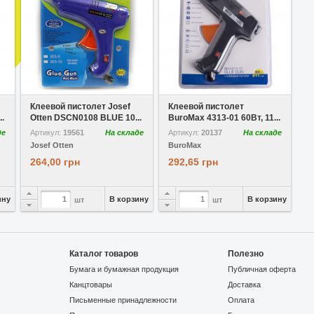
В избранное
В избранное
Клеевой пистолет Josef
Клеевой пистолет
.
Otten DSCN0108 BLUE 10...
BuroMax 4313-01 60Вт, 11...
де
Артикул:
19561
На складе
Артикул:
20137
На складе
Josef Otten
BuroMax
264,00 грн
292,65 грн
ину
В корзину
В корзину
шт
шт
Каталог товаров
Полезно
Бумага и бумажная продукция
Публичная оферта
Канцтовары
Доставка
Письменные принадлежности
Оплата