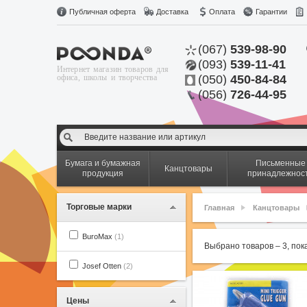
Публичная оферта
Доставка
Оплата
Гарантии
(067)
539-98-90
(093)
539-11-41
Интернет магазин товаров для
офиса, школы и творчества
(050)
450-84-84
(056)
726-44-95
Бумага и бумажная
Письменные
Канцтовары
продукция
принадлежнос
Торговые марки
Главная
Канцтовары
BuroMax
(1)
Выбрано товаров –
3
, по
Josef Otten
(2)
Цены