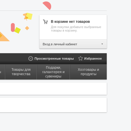
В корзине нет товаров
Для покупки добавьте выбранные
товары в корзину.
Вход в личный кабинет
Просмотренные товары
Избранное
Подарки,
Товары для
Хозтовары и
ы
галантерея и
творчества
продукты
сувениры