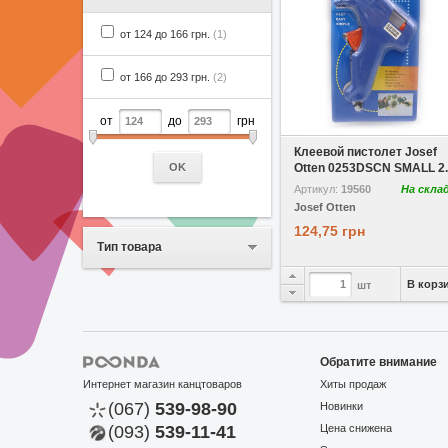
от 124 до 166 грн.
(1)
от 166 до 293 грн.
(2)
от
до
грн
В избранное
Клеевой пистолет Josef
OK
Otten 0253DSCN SMALL 2..
Артикул:
19560
На скла
Josef Otten
124,75 грн
Тип товара
В корз
шт
Обратите внимание
Интернет магазин канцтоваров
Хиты продаж
(067)
539-98-90
Новинки
(093)
539-11-41
Цена снижена