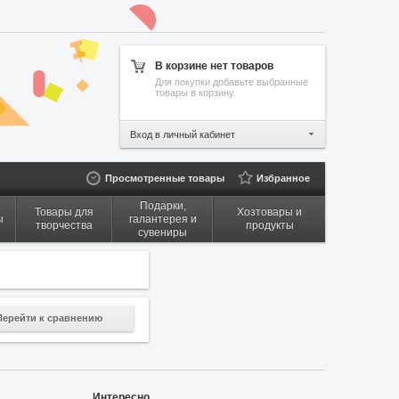
В корзине нет товаров
Для покупки добавьте выбранные
товары в корзину.
Вход в личный кабинет
Просмотренные товары
Избранное
Подарки,
Товары для
Хозтовары и
ы
галантерея и
творчества
продукты
сувениры
Перейти к сравнению
Интересно