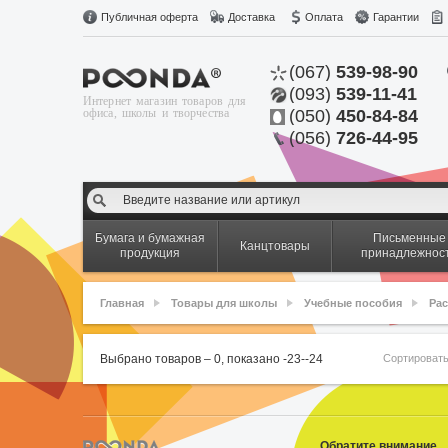
Публичная оферта
Доставка
Оплата
Гарантии
(067)
539-98-90
(093)
539-11-41
Интернет магазин товаров для
офиса, школы и творчества
(050)
450-84-84
(056)
726-44-95
Бумага и бумажная
Письменные
Канцтовары
продукция
принадлежнос
Главная
Товары для школы
Учебные пособия
Ра
Сортироват
Выбрано товаров –
0
, показано
-23
-
-24
Обратите внимание