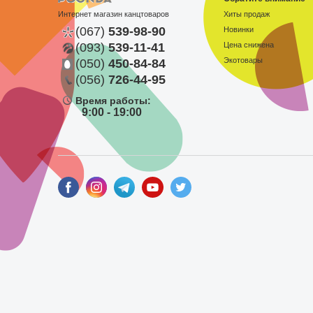
Интернет магазин канцтоваров
Хиты продаж
(067)
539-98-90
Новинки
(093)
539-11-41
Цена снижена
Экотовары
(050)
450-84-84
(056)
726-44-95
Время работы:
9:00 - 19:00