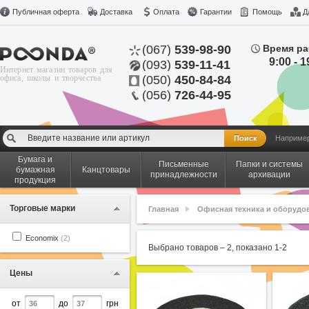
Публичная оферта
Доставка
Оплата
Гарантии
Помощь
Д
(067)
539-98-90
Время ра
9:00 - 1
(093)
539-11-41
Интернет магазин товаров для
офиса, школы и творчества
(050)
450-84-84
(056)
726-44-95
Наприме
Бумага и
Письменные
Папки и системы
бумажная
Канцтовары
принадлежности
архивации
продукция
Торговые марки
Главная
Офисная техника и оборудо
Economix
(2)
Выбрано товаров –
2
, показано
1
-
2
Цены
от
до
грн