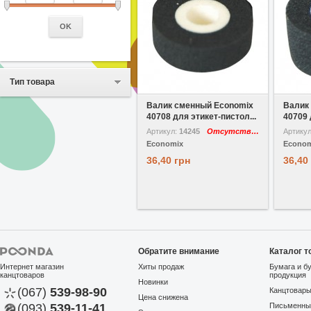
OK
Тип товара
В избранное
Сравнить
В избр
Валик сменный Economix
Валик
40708 для этикет-пистол...
40709 
Артикул:
14245
Отсутствует
Артику
Economix
Econom
36,40 грн
36,40
Обратите внимание
Каталог т
Интернет магазин
Хиты продаж
Бумага и б
канцтоваров
продукция
Новинки
(067)
539-98-90
Канцтовар
Цена снижена
(093)
539-11-41
Письменны