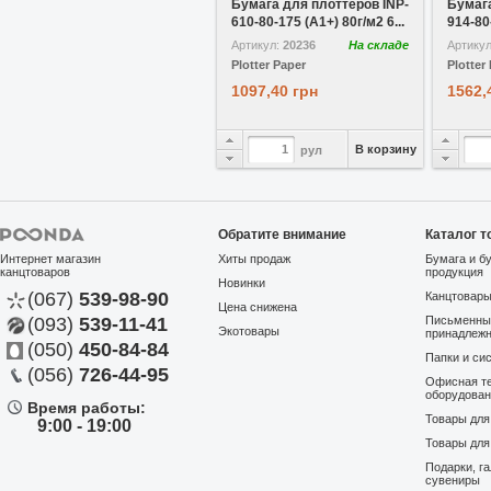
Бумага для плоттеров INP-
Бумага
610-80-175 (A1+) 80г/м2 6...
914-80-
Артикул:
20236
На складе
Артику
Plotter Paper
Plotter
1097,40 грн
1562,
В корзину
рул
Обратите внимание
Каталог т
Интернет магазин
Хиты продаж
Бумага и б
канцтоваров
продукция
Новинки
(067)
539-98-90
Канцтовар
Цена снижена
(093)
539-11-41
Письменны
Экотовары
принадлеж
(050)
450-84-84
Папки и си
(056)
726-44-95
Офисная те
оборудова
Время работы:
Товары дл
9:00 - 19:00
Товары для
Подарки, г
сувениры