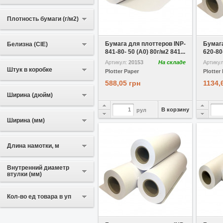
Плотность бумаги (г/м2)
В избранное
Сравнить
В избр
Бумага для плоттеров INP-
Бумага
Белизна (CIE)
841-80- 50 (A0) 80г/м2 841...
620-80-
Артикул:
20153
На складе
Артику
Штук в коробке
Plotter Paper
Plotter
588,05 грн
1134,
Ширина (дюйм)
В корзину
рул
Ширина (мм)
Длина намотки, м
Внутренний диаметр
втулки (мм)
Кол-во ед товара в уп
В избранное
Сравнить
В избр