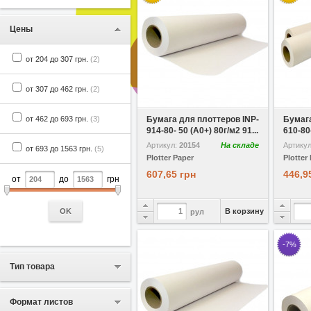
Цены
от 204 до 307 грн.
(2)
от 307 до 462 грн.
(2)
В избранное
Сравнить
В избр
от 462 до 693 грн.
(3)
Бумага для плоттеров INP-
Бумага
914-80- 50 (A0+) 80г/м2 91...
610-80-
Артикул:
20154
На складе
Артику
от 693 до 1563 грн.
(5)
Plotter Paper
Plotter
607,65 грн
446,9
от
до
грн
OK
В корзину
рул
-7%
Тип товара
Формат листов