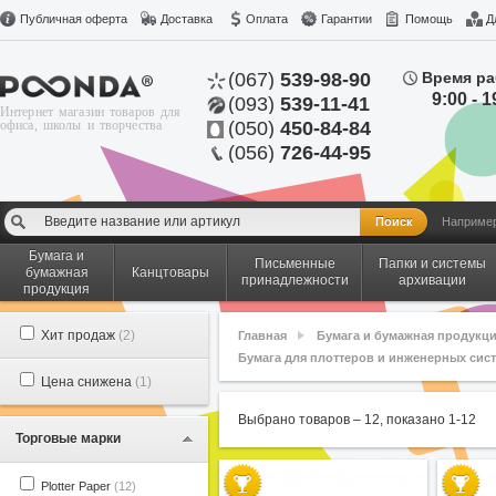
Публичная оферта
Доставка
Оплата
Гарантии
Помощь
Д
(067)
539-98-90
Время ра
9:00 - 1
(093)
539-11-41
Интернет магазин товаров для
офиса, школы и творчества
(050)
450-84-84
(056)
726-44-95
Наприме
Бумага и
Письменные
Папки и системы
бумажная
Канцтовары
принадлежности
архивации
продукция
Хит продаж
(2)
Главная
Бумага и бумажная продукц
Бумага для плоттеров и инженерных сис
Цена снижена
(1)
Выбрано товаров –
12
, показано
1
-
12
Торговые марки
Plotter Paper
(12)