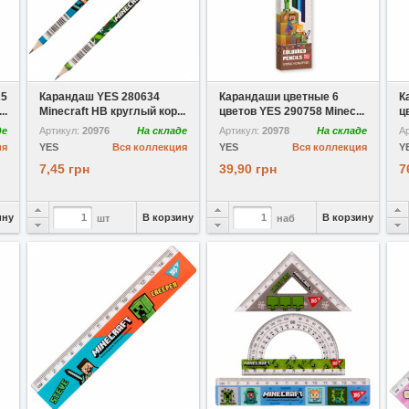
В избранное
В избранное
25
Карандаш YES 280634
Карандаши цветные 6
К
..
Minecraft HВ круглый кор...
цветов YES 290758 Minec...
ц
де
Артикул:
20976
На складе
Артикул:
20978
На складе
А
ия
YES
Вся коллекция
YES
Вся коллекция
Y
7,45 грн
39,90 грн
7
ину
В корзину
В корзину
шт
наб
В избранное
В избранное