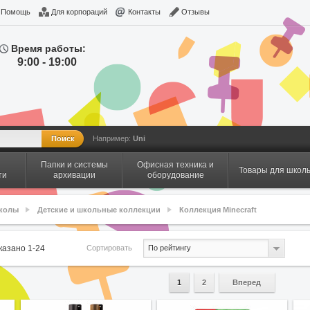
Помощь
Для корпораций
Контакты
Отзывы
Время работы:
9:00 - 19:00
Например:
Uni
Папки и системы
Офисная техника и
Товары для школ
ти
архивации
оборудование
школы
Детские и школьные коллекции
Коллекция Minecraft
Сортировать
оказано
1
-
24
По рейтингу
1
2
Вперед