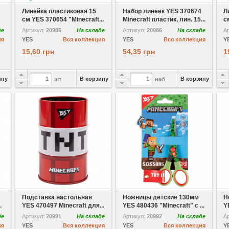
Линейка пластиковая 15
Набор линеек YES 370674
Л
см YES 370654 "Minecraft...
Minecraft пластик, лин. 15...
с
де
Артикул:
20985
На складе
Артикул:
20986
На складе
А
ия
YES
Вся коллекция
YES
Вся коллекция
Y
15,60 грн
54,35 грн
1
ину
В корзину
В корзину
шт
наб
В избранное
В избранное
Подставка настольная
Ножницы детские 130мм
Н
.
YES 470497 Minecraft для...
YES 480436 "Minecraft" с ...
Y
де
Артикул:
20991
На складе
Артикул:
20992
На складе
А
ия
YES
Вся коллекция
YES
Вся коллекция
Y