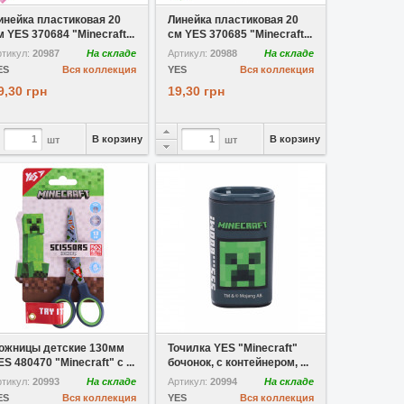
инейка пластиковая 20
Линейка пластиковая 20
м YES 370684 "Minecraft...
см YES 370685 "Minecraft...
ртикул:
20987
На складе
Артикул:
20988
На складе
ES
Вся коллекция
YES
Вся коллекция
9,30 грн
19,30 грн
В корзину
В корзину
шт
шт
В избранное
В избранное
ожницы детские 130мм
Точилка YES "Minecraft"
ES 480470 "Minecraft" с ...
бочонок, с контейнером, ...
ртикул:
20993
На складе
Артикул:
20994
На складе
ES
Вся коллекция
YES
Вся коллекция