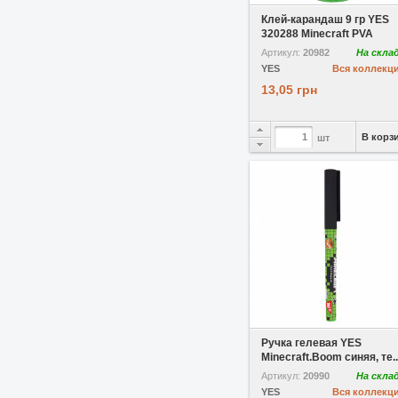
Клей-карандаш 9 гр YES
320288 Minecraft PVA
Артикул:
20982
На скла
YES
Вся коллекц
13,05 грн
В корз
шт
В избранное
Ручка гелевая YES
Minecraft.Boom синяя, те..
Артикул:
20990
На скла
YES
Вся коллекц