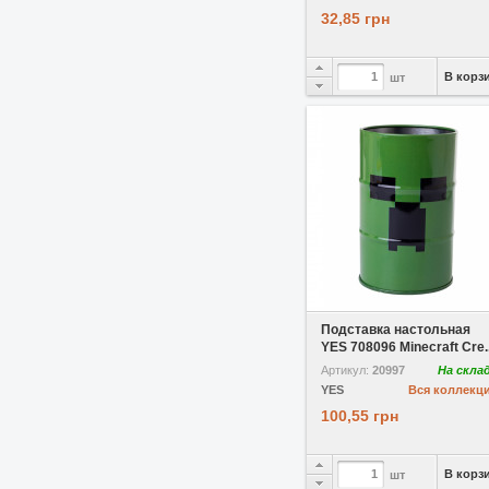
32,85 грн
В корз
шт
В избранное
Подставка настольная
YES 708096 Minecraft Cre..
Артикул:
20997
На скла
YES
Вся коллекц
100,55 грн
В корз
шт