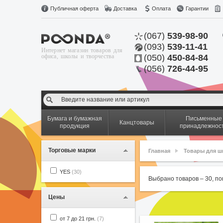
Публичная оферта
Доставка
Оплата
Гарантии
(067)
539-98-90
(093)
539-11-41
Интернет магазин товаров для
офиса, школы и творчества
(050)
450-84-84
(056)
726-44-95
Бумага и бумажная
Письменные
Канцтовары
продукция
принадлежнос
Торговые марки
Главная
Товары для 
YES
(30)
Выбрано товаров –
30
, п
Цены
от 7 до 21 грн.
(7)