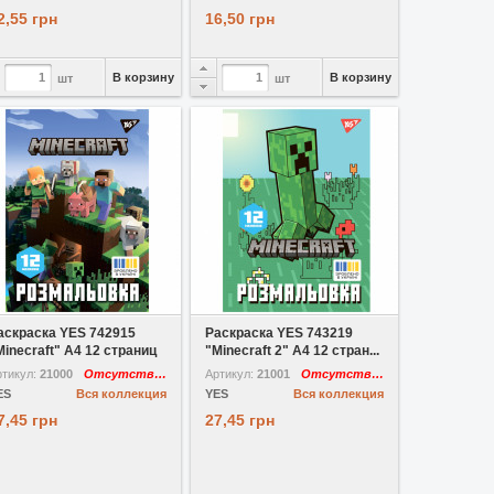
2,55 грн
16,50 грн
В корзину
В корзину
шт
шт
В избранное
В избранное
аскраска YES 742915
Раскраска YES 743219
Minecraft" A4 12 страниц
"Minecraft 2" A4 12 стран...
ртикул:
21000
Отсутствует
Артикул:
21001
Отсутствует
ES
Вся коллекция
YES
Вся коллекция
7,45 грн
27,45 грн