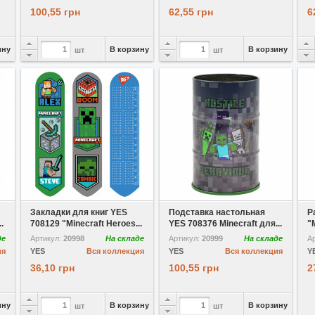
100,55 грн
62,55 грн
6
ину
В корзину
В корзину
шт
шт
В избранное
В избранное
Закладки для книг YES
Подставка настольная
Р
.
708129 "Minecraft Heroes...
YES 708376 Minecraft для...
"
де
Артикул:
20998
На складе
Артикул:
20999
На складе
А
ия
YES
Вся коллекция
YES
Вся коллекция
Y
36,10 грн
100,55 грн
2
ину
В корзину
В корзину
шт
шт