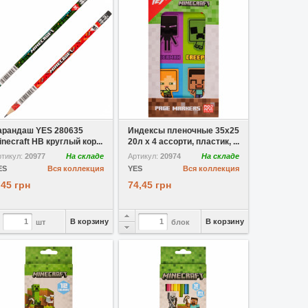
В избранное
В избранное
арандаш YES 280635
Индексы пленочные 35х25
inecraft HВ круглый кор...
20л х 4 ассорти, пластик, ...
ртикул:
20977
На складе
Артикул:
20974
На складе
ES
Вся коллекция
YES
Вся коллекция
,45 грн
74,45 грн
В корзину
В корзину
шт
блок