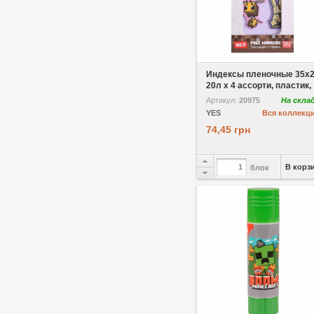
В избранное
Индексы пленочные 35х
20л х 4 ассорти, пластик, .
Артикул:
20975
На скла
YES
Вся коллекц
74,45 грн
В корз
блок
В избранное