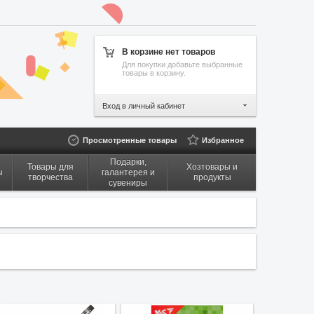
В корзине нет товаров
Для покупки добавьте выбранные
товары в корзину.
Вход в личный кабинет
Просмотренные товары
Избранное
Подарки,
Товары для
Хозтовары и
ы
галантерея и
творчества
продукты
сувениры