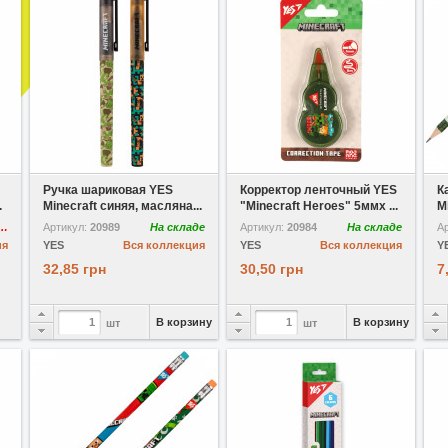
В избранное
В избранное
Ручка шариковая YES
Корректор ленточный YES
К
.
Minecraft синяя, масляна...
"Minecraft Heroes" 5ммx ...
M
утствует
Артикул:
20989
На складе
Артикул:
20984
На складе
А
ия
YES
Вся коллекция
YES
Вся коллекция
Y
32,85 грн
30,50 грн
7
В корзину
В корзину
шт
шт