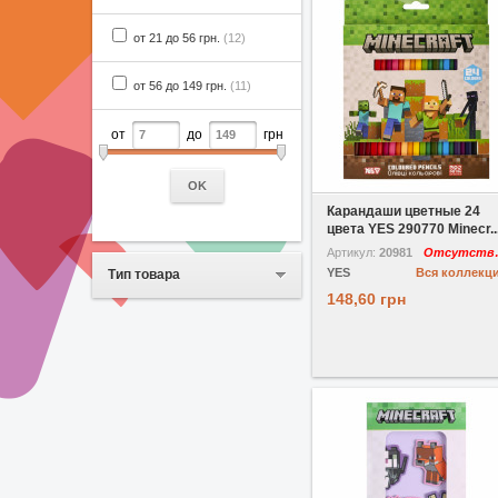
от 21 до 56 грн.
(12)
от 56 до 149 грн.
(11)
от
до
грн
В избранное
OK
Карандаши цветные 24
цвета YES 290770 Minecr..
Артикул:
20981
Отс
YES
Вся коллекц
Тип товара
148,60 грн