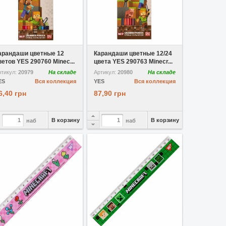
В избранное
В избранное
арандаши цветные 12
Карандаши цветные 12/24
ветов YES 290760 Minec...
цвета YES 290763 Minecr...
ртикул:
20979
На складе
Артикул:
20980
На складе
ES
Вся коллекция
YES
Вся коллекция
6,40 грн
87,90 грн
В корзину
В корзину
наб
наб
В избранное
В избранное