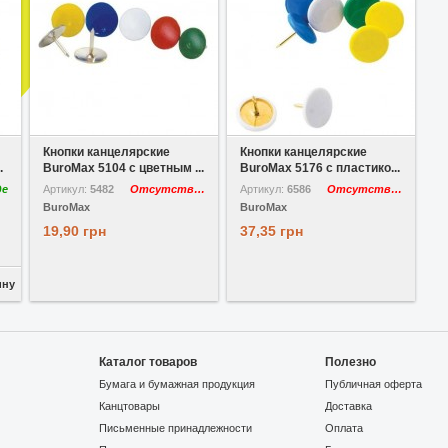
В избранное
Сравнить
В избранное
Сравнить
Кнопки канцелярские
Кнопки канцелярские
.
BuroMax 5104 с цветным ...
BuroMax 5176 с пластико...
де
Артикул:
5482
Отсутствует
Артикул:
6586
Отсутствует
BuroMax
BuroMax
19,90 грн
37,35 грн
ину
Каталог товаров
Полезно
Бумага и бумажная продукция
Публичная оферта
Канцтовары
Доставка
Письменные принадлежности
Оплата