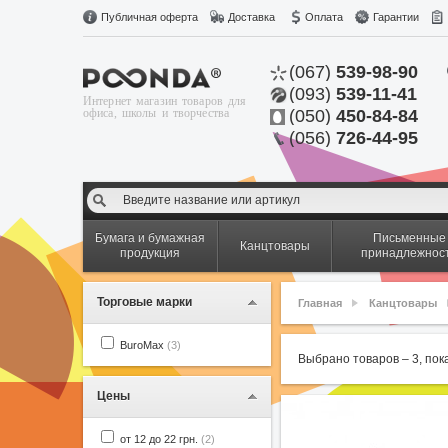
Публичная оферта
Доставка
Оплата
Гарантии
(067)
539-98-90
(093)
539-11-41
Интернет магазин товаров для
офиса, школы и творчества
(050)
450-84-84
(056)
726-44-95
Бумага и бумажная
Письменные
Канцтовары
продукция
принадлежнос
Торговые марки
Главная
Канцтовары
BuroMax
(3)
Выбрано товаров –
3
, по
Цены
от 12 до 22 грн.
(2)