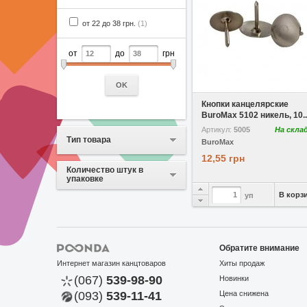
от 22 до 38 грн.
(1)
от
до
грн
В избранное
Сравнить
OK
Кнопки канцелярские
BuroMax 5102 никель, 10..
Артикул:
5005
На скла
Тип товара
BuroMax
12,55 грн
Количество штук в
упаковке
В корз
уп
Обратите внимание
Интернет магазин канцтоваров
Хиты продаж
(067)
539-98-90
Новинки
(093)
539-11-41
Цена снижена