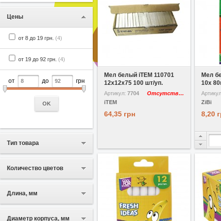
Цены
от 8 до 19 грн.
(4)
от 19 до 92 грн.
(4)
В избранное
Сравнить
В избр
Мел белый iTEM 110701
Мел бе
от
до
грн
12x12x75 100 шт/уп.
10х 80
Артикул:
7704
Отсутствует
Артику
iTEM
ZiBi
OK
64,35 грн
8,20 
Тип товара
Количество цветов
Длина, мм
Диаметр корпуса, мм