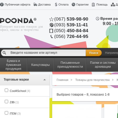
Публичная оферта
Доставка
Оплата
Гарантии
Помощь
Д
(067)
539-98-90
Время ра
9:00 - 1
(093)
539-11-41
Интернет магазин товаров для
офиса, школы и творчества
(050)
450-84-84
(056)
726-44-95
Наприме
Бумага и
Письменные
Папки и системы
бумажная
Канцтовары
принадлежности
архивации
продукция
Торговые марки
Главная
Товары для творчества
Cool4School
(4)
Выбрано товаров –
8
, показано
1
-
8
ZiBi
(1)
iTEM
(3)