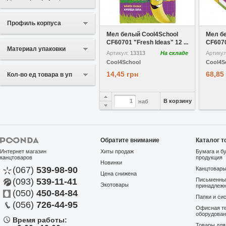
В избранное
Сравнить
В избр
Профиль корпуса
Мел белый Cool4School
Мел б
CF60701 "Fresh Ideas" 12 ...
CF6070
Материал упаковки
Артикул:
13313
На складе
Артику
Cool4School
Cool4S
14,45 грн
68,85
Кол-во ед товара в уп
В корзину
наб
Обратите внимание
Каталог т
Интернет магазин
Хиты продаж
Бумага и б
канцтоваров
продукция
Новинки
(067)
539-98-90
Канцтовар
Цена снижена
(093)
539-11-41
Письменны
Экотовары
принадлеж
(050)
450-84-84
Папки и си
(056)
726-44-95
Офисная те
оборудова
Время работы:
Товары дл