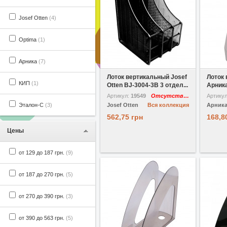
Josef Otten
(4)
Optima
(1)
Арника
(7)
В избранное
Сравнить
В избр
Лоток вертикальный Josef
Лоток
КИП
(1)
Otten BJ-3004-3B 3 отдел...
Арника
Артикул:
19549
Отсутствует
Артику
Эталон-С
(3)
Josef Otten
Вся коллекция
Арник
562,75 грн
168,8
Цены
от 129 до 187 грн.
(9)
от 187 до 270 грн.
(5)
от 270 до 390 грн.
(3)
от 390 до 563 грн.
(5)