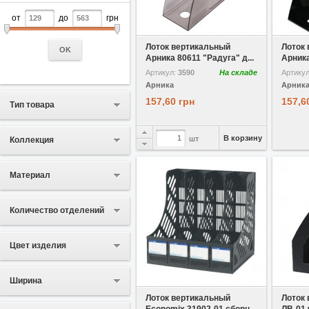
от
до
грн
В избранное
Сравнить
В избр
Лоток вертикальный
Лоток
OK
Арника 80611 "Радуга" д...
Арника
Артикул:
3590
На складе
Артику
Арника
Арник
157,60 грн
157,6
Тип товара
В корзину
шт
Коллекция
Материал
Количество отделений
Цвет изделия
В избранное
Сравнить
В избр
Ширина
Лоток вертикальный
Лоток