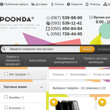
Публичная оферта
Доставка
Оплата
Гарантии
Помощь
Д
(067)
539-98-90
Время ра
9:00 - 1
(093)
539-11-41
Интернет магазин товаров для
офиса, школы и творчества
(050)
450-84-84
(056)
726-44-95
Наприме
Бумага и
Письменные
Папки и системы
бумажная
Канцтовары
принадлежности
архивации
продукция
Хит продаж
(2)
Главная
Канцтовары
Лотки и нак
Торговые марки
Выбрано товаров –
22
, показано
1
-
22
BuroMax
(4)
Economix
(2)