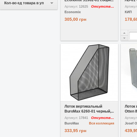
Economix 31902-01 сборн...
ЛВ-01 
Кол-во ед товара в уп
Артикул:
12625
Отсутствует
Артику
Economix
КИП
305,00 грн
178,6
В избранное
Сравнить
В избр
Лоток вертикальный
Лоток 
BuroMax 6260-01 черный,...
Otten 
Артикул:
17841
Отсутствует
Артику
BuroMax
Вся коллекция
Josef O
333,95 грн
439,9