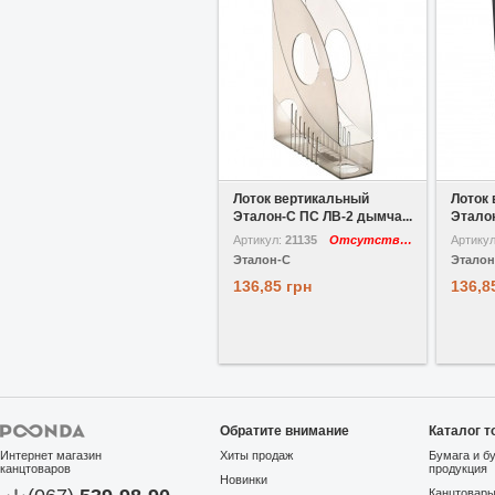
В избранное
Сравнить
В избр
Лоток вертикальный
Лоток
Эталон-С ПС ЛВ-2 дымча...
Эталон
Артикул:
21135
Отсутствует
Артику
Эталон-С
Эталон
136,85 грн
136,8
Обратите внимание
Каталог т
Интернет магазин
Хиты продаж
Бумага и б
канцтоваров
продукция
Новинки
Канцтовар