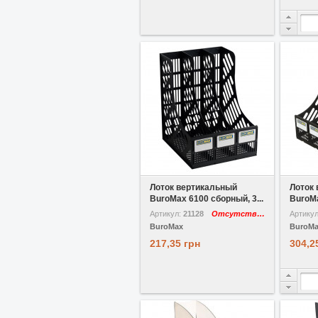
В избранное
Сравнить
В избр
Лоток вертикальный
Лоток
BuroMax 6100 сборный, 3...
BuroMa
Артикул:
21128
Отсутствует
Артику
BuroMax
BuroM
217,35 грн
304,2