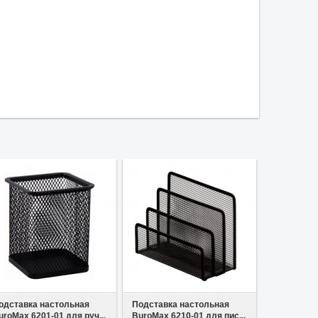
В избранное
В избранное
В 
одставка настольная
Подставка настольная
Подставка
uroMax 6201-01 для руч...
BuroMax 6210-01 для пис...
Buromax 62