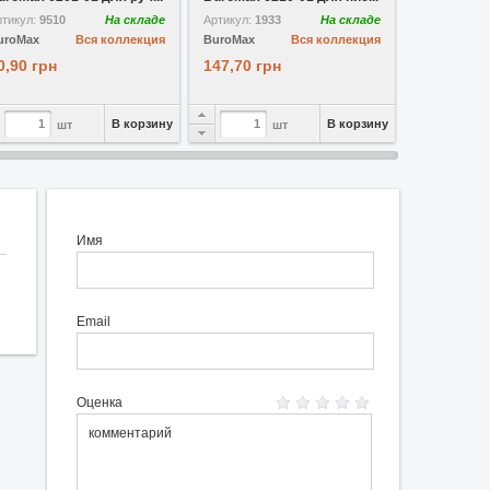
ртикул:
9510
На складе
Артикул:
1933
На складе
Артикул:
260
uroMax
Вся коллекция
BuroMax
Вся коллекция
BuroMax
0,90 грн
147,70 грн
211,85 гр
В корзину
В корзину
шт
шт
Имя
Email
Оценка