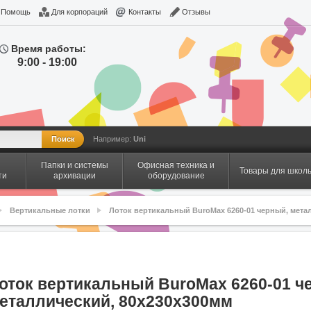
Помощь
Для корпораций
Контакты
Отзывы
Время работы:
9:00 - 19:00
Например:
Uni
Папки и системы
Офисная техника и
Товары для школ
ти
архивации
оборудование
Вертикальные лотки
Лоток вертикальный BuroMax 6260-01 черный, мета
оток вертикальный BuroMax 6260-01 ч
еталлический, 80x230x300мм