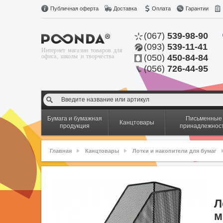
Публичная оферта
Доставка
Оплата
Гарантии
(067)
539-98-90
(093)
539-11-41
Интернет магазин товаров для
офиса, школы и творчества
(050)
450-84-84
(056)
726-44-95
Бумага и бумажная
Письменные
Канцтовары
продукция
принадлежнос
Главная
Канцтовары
Лотки и накопители для бумаг
Л
м