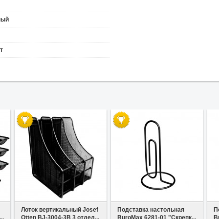
ный
т
В избранное
В избранное
Лоток вертикальный Josef
Подставка настольная
П
..
Otten BJ-3004-3B 3 отдел...
BuroMax 6281-01 "Скрепк...
B