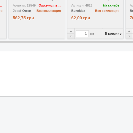
утствует
Артикул:
19549
Отсутствует
Артикул:
4813
На складе
А
ия
Josef Otten
Вся коллекция
BuroMax
Вся коллекция
B
562,75 грн
62,00 грн
7
В корзину
шт