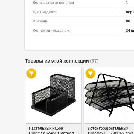
Количество отделений
1
Цвет изделия
чер
Ширина
80
Кол-во ед товара в уп
24 ш
Товары из этой коллекции
(67)
В избранное
В избранное
Настольный набор
Лоток горизонтальный
Buromax 6242-01 металл,...
BuroMax 6252-01 3-х ярус.