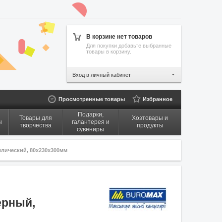
В корзине нет товаров
Для покупки добавьте выбранные
товары в корзину.
Вход в личный кабинет
Просмотренные товары
Избранное
Подарки,
Товары для
Хозтовары и
ы
галантерея и
творчества
продукты
сувениры
ллический, 80x230x300мм
ерный,