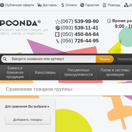
Публичная оферта
Доставка
Оплата
Гарантии
Помощь
Д
(067)
539-98-90
Время ра
9:00 - 1
(093)
539-11-41
Интернет магазин товаров для
офиса, школы и творчества
(050)
450-84-84
(056)
726-44-95
Наприме
Бумага и
Письменные
Папки и системы
бумажная
Канцтовары
принадлежности
архивации
продукция
Сравнение товаров группы:
Для сравнения Вы выбрали
Добавить товары