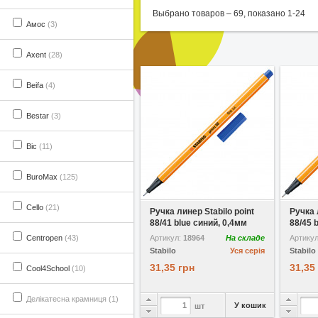
Выбрано товаров –
69
, показано
1
-
24
Амос
(3)
Axent
(28)
Beifa
(4)
Bestar
(3)
Bic
(11)
BuroMax
(125)
У вибране
Cello
(21)
Ручка линер Stabilo point
Ручка 
88/41 blue синий, 0,4мм
88/45 
Centropen
(43)
Артикул:
18964
На складе
Артику
Stabilo
Уся серія
Stabilo
31,35 грн
31,35
Cool4School
(10)
Делікатесна крамниця (1)
У кошик
шт