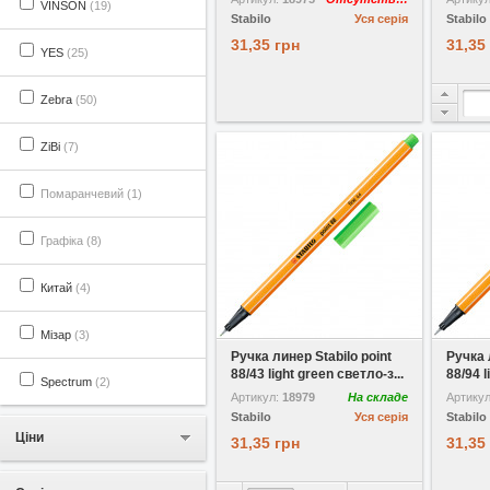
VINSON
(19)
Stabilo
Уся серія
Stabilo
31,35 грн
31,35
YES
(25)
Zebra
(50)
ZiBi
(7)
Помаранчевий (1)
Графіка (8)
Китай
(4)
У вибране
Мізар
(3)
Ручка линер Stabilo point
Ручка 
88/43 light green светло-з...
88/94 l
Spectrum
(2)
Артикул:
18979
На складе
Артику
Stabilo
Уся серія
Stabilo
Ціни
31,35 грн
31,35