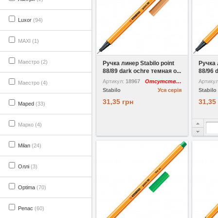
Luxor
(94)
MAXI (1)
У вибране
Маестро (2)
Ручка линер Stabilo point
Ручка 
88/89 dark ochre темная о...
88/96 
Артикул:
18967
Отсутствует
Артику
Маестро (4)
Stabilo
Уся серія
Stabilo
31,35 грн
31,35
Maped
(33)
Марко (4)
Milan
(24)
Оллі
(3)
Optima
(70)
Penac
(60)