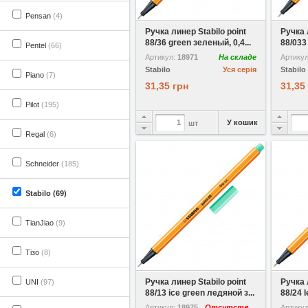
У вибране
Pensan
(4)
Ручка линер Stabilo point
Ручка 
88/36 green зеленый, 0,4...
88/033
Pentel
(66)
Артикул:
18971
На складе
Артику
Stabilo
Уся серія
Stabilo
Piano
(7)
31,35 грн
31,35
Pilot
(195)
У кошик
шт
Regal
(6)
Schneider
(185)
Stabilo
(69)
TianJiao
(9)
Тізо
(8)
У вибране
Ручка линер Stabilo point
Ручка 
UNI
(97)
88/13 ice green ледяной з...
88/24 
Артикул:
18975
Отсутствует
Артику