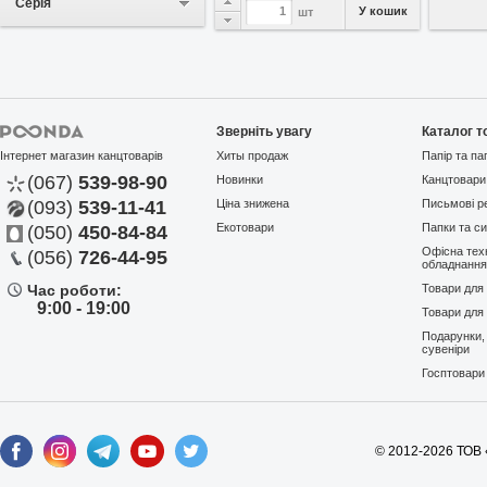
Серія
У кошик
шт
Зверніть увагу
Каталог т
Інтернет магазин канцтоварів
Хиты продаж
Папір та па
(067)
539-98-90
Новинки
Канцтовари
(093)
539-11-41
Ціна знижена
Письмові р
Екотовари
Папки та си
(050)
450-84-84
У вибране
Офісна техн
(056)
726-44-95
Ручка линер Stabilo point
обладнанн
88/29 light pink светло-ро...
Час роботи:
Товари для
Артикул:
18983
Отсутствует
9:00 - 19:00
Товари для 
Stabilo
Уся серія
Подарунки,
31,35 грн
сувеніри
Госптовари
© 2012-2026 ТОВ 