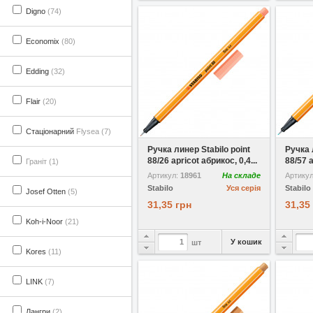
Digno
(74)
Economix
(80)
Edding
(32)
Flair
(20)
У вибране
Стаціонарний
Flysea (7)
Ручка линер Stabilo point
Ручка 
88/26 apricot абрикос, 0,4...
88/57 
Граніт (1)
Артикул:
18961
На складе
Артику
Stabilo
Уся серія
Stabilo
Josef Otten
(5)
31,35 грн
31,35
Koh-i-Noor
(21)
У кошик
шт
Kores
(11)
LINK
(7)
Лангри
(2)