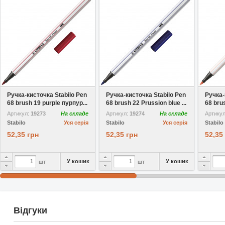
У вибране
У вибране
Ручка-кисточка Stabilo Pen
Ручка-кисточка Stabilo Pen
Ручка-
68 brush 19 purple пурпур...
68 brush 22 Prussion blue ...
68 brus
Артикул:
19273
На складе
Артикул:
19274
На складе
Артику
Stabilo
Уся серія
Stabilo
Уся серія
Stabilo
52,35 грн
52,35 грн
52,35
У кошик
У кошик
шт
шт
Відгуки