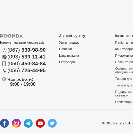
Зверніть увагу
Каталог т
Інтернет магазин канцтоварів
Хиты продаж
Папір та па
(067)
539-98-90
Новинки
Канцтовари
(093)
539-11-41
Ціна знижена
Письмові р
Екотовари
Папки та си
(050)
450-84-84
Офісна техн
(056)
726-44-95
обладнанн
Час роботи:
Товари для
9:00 - 19:00
Товари для 
Подарунки,
сувеніри
Госптовари
© 2012-2026 ТОВ 