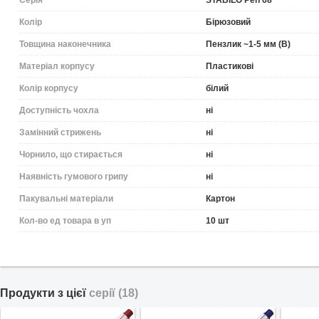
Серія
STABILO Pen 68
Колір
Бірюзовий
Товщина наконечника
Пензлик ~1-5 мм (B)
Матеріал корпусу
Пластикові
Колір корпусу
білий
Доступність чохла
ні
Замінний стрижень
ні
Чорнило, що стирається
ні
Наявність гумового грипу
ні
Пакувальні матеріали
Картон
Кол-во ед товара в уп
10 шт
Продукти з цієї
серії (18)