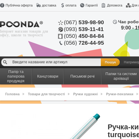
Публічна оферта
доставка
оплата
Гарантії
Допомога
Для 
(067)
539-98-90
Час робо
9:00 - 1
(093)
539-11-41
Інтернет магазин товарів для
офісу, школи та творчості
(050)
450-84-84
(056)
726-44-95
Наприме
Папір та
Папки та системи
паперова
Канцтовари
Письмові речі
архівації
продукція
Головна
Товари для творчості
Ручки художні
Ручки-пензлики
Ручка-ки
turquoi