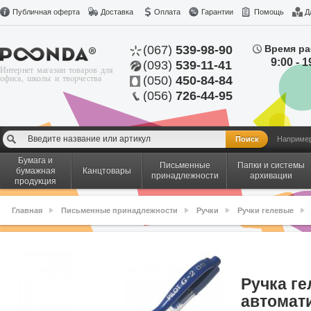
Публичная оферта
Доставка
Оплата
Гарантии
Помощь
Д
(067)
539-98-90
Время ра
9:00 - 1
(093)
539-11-41
Интернет магазин товаров для
офиса, школы и творчества
(050)
450-84-84
(056)
726-44-95
Наприме
Бумага и
Письменные
Папки и системы
бумажная
Канцтовары
принадлежности
архивации
продукция
Главная
Письменные принадлежности
Ручки
Ручки гелевые
Ручка ге
автомати