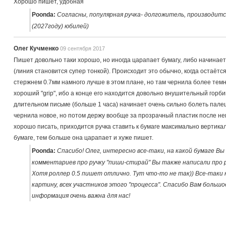
Хорошо пишет, удобная
Poonda:
Согласны, популярная ручка- долгожитель, производитс
(2027году) юбилей)
Олег Кучменко
09 сентября 2017
Пишет довольно таки хорошо, но иногда царапает бумагу, либо начинает
(линия становится супер тонкой). Происходит это обычно, когда остаётс
стержнем 0.7мм намного лучше в этом плане, но там чернила более тем
хороший "grip", ибо а конце его находится довольно внушительный горби
длительном письме (больше 1 часа) начинает очень сильно болеть палец, 
чернила новое, но потом держу вообще за прозрачный пластик после нег
хорошо писать, приходится ручка ставить к бумаге максимально вертикал
бумаге, тем больше она царапает и хуже пишет.
Poonda:
Спасибо! Олег, интересно все-таки, на какой бумаге Вы 
комментариев про ручку "пиши-стирай" Вы также написали про ра
Хотя роллер 0.5 пишет отлично. Тут что-то не так)) Все-таки
картину, всех участников этого "процесса". Спасибо Вам больш
информация очень важна для нас!