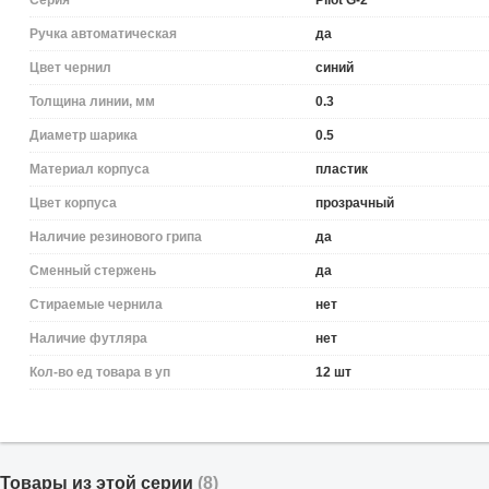
Серия
Pilot G-2
Ручка автоматическая
да
Цвет чернил
синий
Толщина линии, мм
0.3
Диаметр шарика
0.5
Материал корпуса
пластик
Цвет корпуса
прозрачный
Наличие резинового грипа
да
Сменный стержень
да
Стираемые чернила
нет
Наличие футляра
нет
Кол-во ед товара в уп
12 шт
Товары из этой серии
(8)