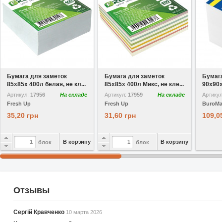
В избранное
В избранное
Бумага для заметок
Бумага для заметок
Бумаг
85х85х 400л белая, не кл...
85х85х 400л Микс, не кле...
90х90х
Артикул:
17956
На складе
Артикул:
17959
На складе
Артику
Fresh Up
Fresh Up
BuroM
35,20 грн
31,60 грн
109,0
В корзину
В корзину
блок
блок
Отзывы
Сергій Кравченко
10 марта 2026