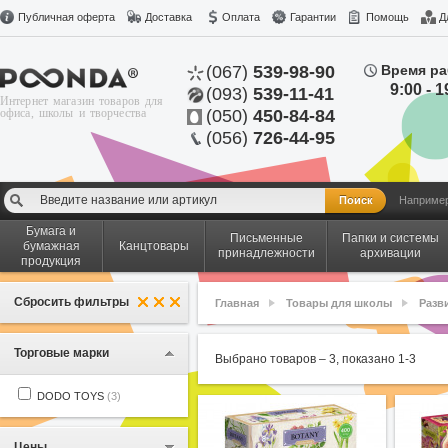
Публичная оферта
Доставка
Оплата
Гарантии
Помощь
Д
(067)
539-98-90
Время ра
9:00 - 1
(093)
539-11-41
Интернет магазин товаров для
офиса, школы и творчества
(050)
450-84-84
(056)
726-44-95
Наприме
Бумага и
Письменные
Папки и системы
бумажная
Канцтовары
принадлежности
архивации
продукция
Сбросить фильтры
Главная
Товары для школы
Разв
Торговые марки
Выбрано товаров –
3
, показано
1
-
3
DODO TOYS
(3)
Цены