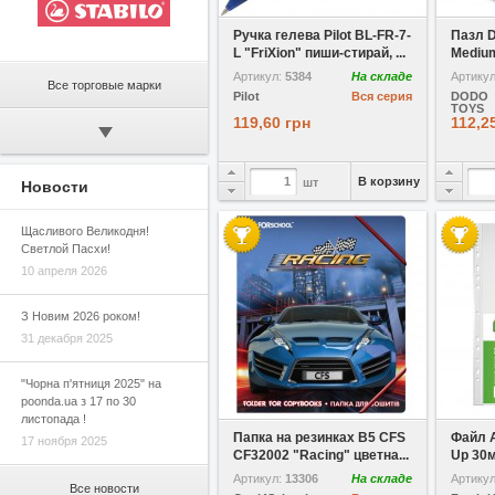
В избранное
Ручка гелева Pilot BL-FR-7-
Пазл D
L "FriXion" пиши-стирай, ...
Medium
Артикул:
5384
На складе
Артику
Все торговые марки
Pilot
Вся серия
DODO
TOYS
119,60 грн
112,2
В корзину
шт
Новости
Щасливого Великодня!
Светлой Пасхи!
10 апреля 2026
З Новим 2026 роком!
31 декабря 2025
"Чорна п'ятниця 2025" на
poonda.ua з 17 по 30
В избранное
листопада !
Папка на резинках B5 CFS
Файл 
17 ноября 2025
CF32002 "Racing" цветна...
Up 30м
Артикул:
13306
На складе
Артику
Все новости