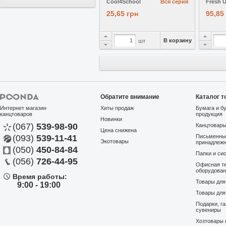
Cool4School
Вся серия
Fresh 
25,65 грн
95,85
В корзину
шт
Обратите внимание
Каталог т
Интернет магазин
Хиты продаж
Бумага и б
канцтоваров
продукция
Новинки
(067)
539-98-90
Канцтовар
Цена снижена
(093)
539-11-41
Письменны
Экотовары
В избранное
принадлеж
(050)
450-84-84
Папки и си
Скотч 48x200 Canada
Скреп
(056)
726-44-95
Офисная те
прозрачный, ярд, 40мкм
BuroMa
оборудова
Время работы:
Артикул:
11767
На складе
Артику
Товары дл
9:00 - 19:00
Canada Tape
BuroM
Товары для
105,45 грн
13,55
Подарки, г
сувениры
Хозтовары 
В корзину
шт