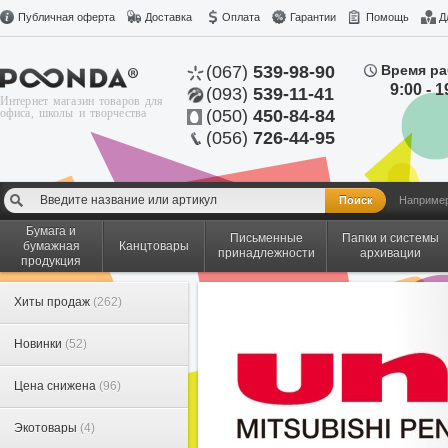
Публичная оферта
Доставка
Оплата
Гарантии
Помощь
Д
(067)
539-98-90
Время ра
9:00 - 1
(093)
539-11-41
Интернет магазин товаров для
офиса, школы и творчества
(050)
450-84-84
(056)
726-44-95
Наприме
Бумага и
Письменные
Папки и системы
бумажная
Канцтовары
принадлежности
архивации
продукция
Хиты продаж
(262)
Новинки
(52)
Цена снижена
(96)
Экотовары
(4)