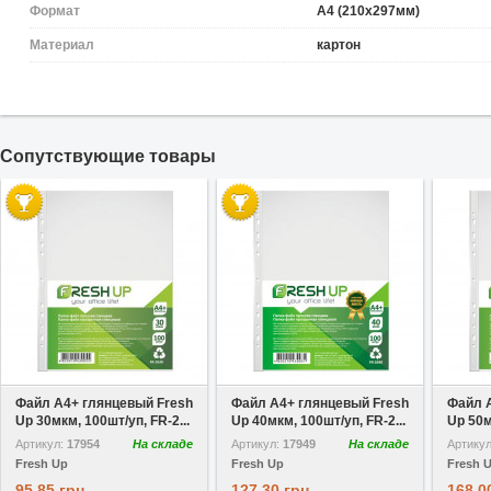
Формат
A4 (210х297мм)
Материал
картон
Cопутствующие товары
В избранное
В избранное
Файл A4+ глянцевый Fresh
Файл A4+ глянцевый Fresh
Файл 
Up 30мкм, 100шт/уп, FR-2...
Up 40мкм, 100шт/уп, FR-2...
Up 50м
Артикул:
17954
На складе
Артикул:
17949
На складе
Артику
Fresh Up
Fresh Up
Fresh 
95,85 грн
127,30 грн
168,0