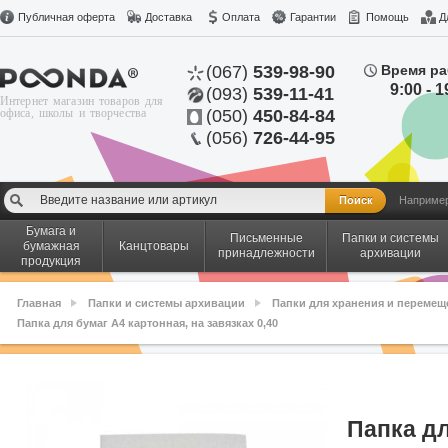
Публичная оферта
Доставка
Оплата
Гарантии
Помощь
Д
(067)
539-98-90
Время ра
9:00 - 1
(093)
539-11-41
Интернет магазин товаров для
офиса, школы и творчества
(050)
450-84-84
(056)
726-44-95
Наприме
Бумага и
Письменные
Папки и системы
бумажная
Канцтовары
принадлежности
архивации
продукция
Главная
Папки и системы архивации
Папки для хранения и перемещ
Папка для бумаг A4 картонная, на завязках 0,40
Папка дл