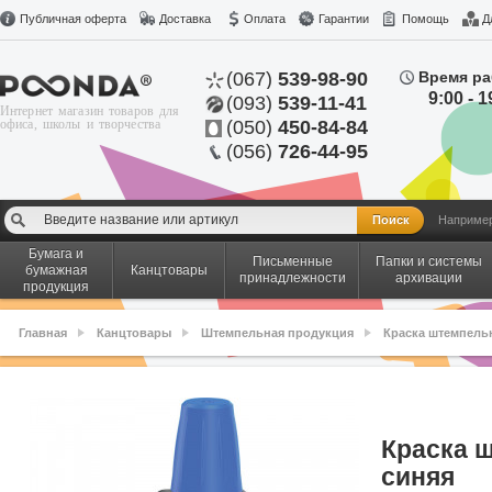
Публичная оферта
Доставка
Оплата
Гарантии
Помощь
Д
(067)
539-98-90
Время ра
9:00 - 1
(093)
539-11-41
Интернет магазин товаров для
офиса, школы и творчества
(050)
450-84-84
(056)
726-44-95
Наприме
Бумага и
Письменные
Папки и системы
бумажная
Канцтовары
принадлежности
архивации
продукция
Главная
Канцтовары
Штемпельная продукция
Краска штемпель
Краска ш
синяя