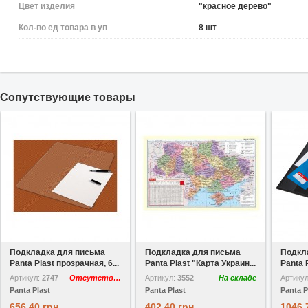
Цвет изделия
"красное дерево"
Кол-во ед товара в уп
8 шт
Cопутствующие товары
В избранное
В избранное
Подкладка для письма
Подкладка для письма
Подкл
Panta Plast прозрачная, 6...
Panta Plast "Карта Украин...
Panta P
Артикул:
2747
Отсутствует
Артикул:
3552
На складе
Артику
Panta Plast
Panta Plast
Panta P
656,40 грн
402,40 грн
1046,