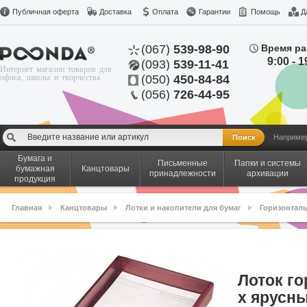
Публичная оферта
Доставка
Оплата
Гарантии
Помощь
Д
(067)
539-98-90
Время ра
9:00 - 1
(093)
539-11-41
Интернет магазин товаров для
офиса, школы и творчества
(050)
450-84-84
(056)
726-44-95
Наприме
Бумага и
Письменные
Папки и системы
бумажная
Канцтовары
принадлежности
архивации
продукция
Главная
Канцтовары
Лотки и накопители для бумаг
Горизонтал
Лоток го
х ярусны